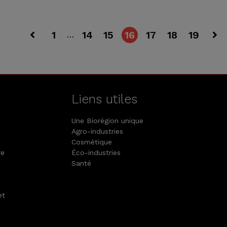
1
14
15
16
17
18
19
…
Liens utiles
Une Biorégion unique
Agro-industries
Cosmétique
re
Éco-industries
Santé
et