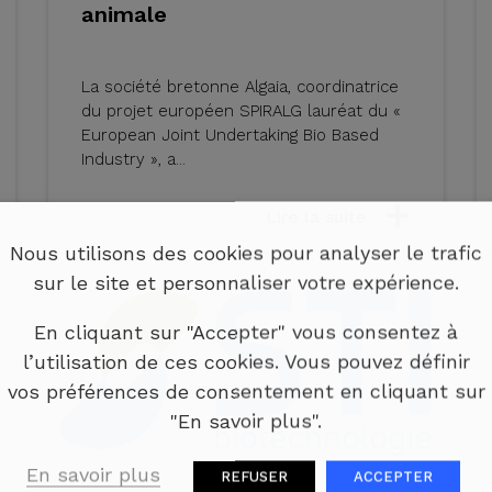
animale
La société bretonne Algaia, coordinatrice
du projet européen SPIRALG lauréat du «
European Joint Undertaking Bio Based
Industry », a...
Lire la suite
Nous utilisons des cookies pour analyser le trafic
sur le site et personnaliser votre expérience.
En cliquant sur "Accepter" vous consentez à
l’utilisation de ces cookies. Vous pouvez définir
vos préférences de consentement en cliquant sur
"En savoir plus".
En savoir plus
REFUSER
ACCEPTER