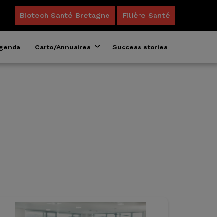
Biotech Santé Bretagne
Filière Santé
genda
Carto/Annuaires
Success stories
Annuaire des formations en biosciences
Acteurs du microbiote en Bretagne