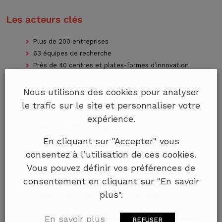
Les acteurs clés
Plus de 200 entreprises
63 équipes de recherche
Près de 40 centres et plates-formes d’innovation
technologique
3 stations de biologie marine
Nous utilisons des cookies pour analyser
:
Concarneau
,
Dinard
et
Roscoff
le trafic sur le site et personnaliser votre
Des pôles de compétitivité ancrés sur le territoire ou
expérience.
représentés :
– Mer :
Pôle Mer Bretagne Atlantique
– Agroalimentaire :
Valorial
En cliquant sur "Accepter" vous
– TIC :
Images & Réseaux
consentez à l’utilisation de ces cookies.
– Santé :
Atlanpole Biothérapies
– Végétal :
Végépolys Valley
Vous pouvez définir vos préférences de
Des écoles, des universités et des organismes de
consentement en cliquant sur "En savoir
recherche nationaux implantés en Bretagne
plus".
:
ANSES
,
CNRS
,
Ifremer
,
INRAE
,
INSERM
,
MNHN
…
Un réseau d’accompagnement du transfert de
technologies :
Biotech santé Bretagne
,
SATT Ouest
En savoir plus
REFUSER