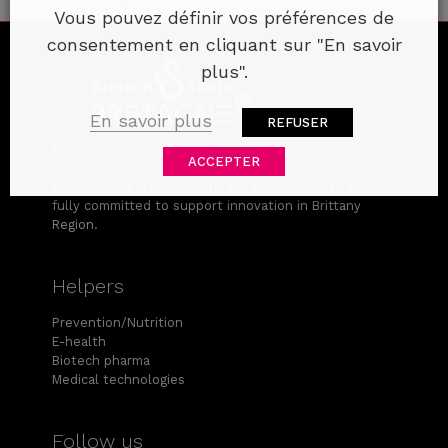
Vous pouvez définir vos préférences de
consentement en cliquant sur "En savoir
plus".
En savoir plus
REFUSER
Biotech Santé Bretagne runs and coordinates
ACCEPTER
Biotechnology and Health regional sectors. Our
thematic experts in Health and Biotechnology are
fully committed to support innovation in Brittany
Region.
Helpers
Prevention/Nutrition
E-health
Biotech pharma
Medical technologies
Follow us