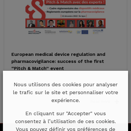
European medical device regulation and
pharmacovigilance: success of the first
“Pitch & Match” event
Nous utilisons des cookies pour analyser
Biotech Santé Bretagne organized a "Pitch & Match" day on
December 12, 2022, as part of the IMPULS European project....
le trafic sur le site et personnaliser votre
expérience.
Read more
En cliquant sur "Accepter" vous
consentez à l’utilisation de ces cookies.
Vous pouvez définir vos préférences de