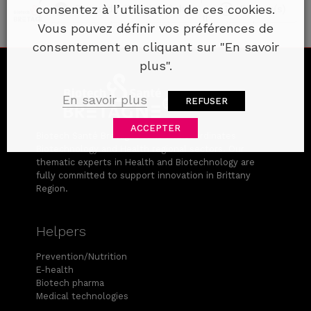
consentez à l’utilisation de ces cookies.
Vous pouvez définir vos préférences de
consentement en cliquant sur "En savoir
plus".
En savoir plus
REFUSER
ACCEPTER
Biotech Santé Bretagne runs and coordinates
Biotechnology and Health regional sectors. Our
thematic experts in Health and Biotechnology are
fully committed to support innovation in Brittany
Region.
Helpers
Prevention/Nutrition
E-health
Biotech pharma
Medical technologies