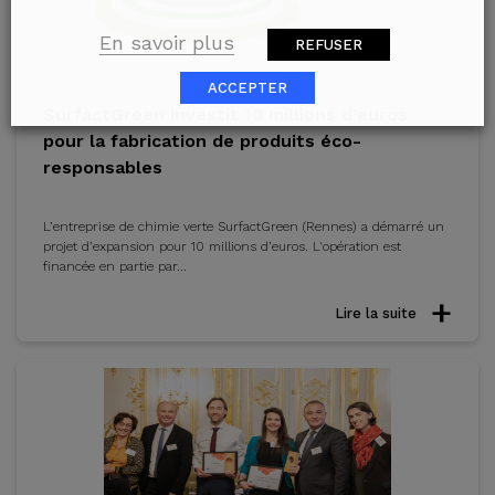
En savoir plus
REFUSER
ACCEPTER
SurfactGreen investit 10 millions d’euros
pour la fabrication de produits éco-
responsables
L’entreprise de chimie verte SurfactGreen (Rennes) a démarré un
projet d’expansion pour 10 millions d’euros. L'opération est
financée en partie par...
Lire la suite