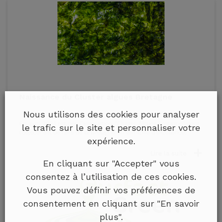
Naissance du Cluster algues Bretagne
Nous utilisons des cookies pour analyser
En avril 2023 est née l'association "Cluster Algues Bretagne" dont
le trafic sur le site et personnaliser votre
l'objectif est de faire de la Bretagne un territoire d'excellence,...
expérience.
Lire la suite
En cliquant sur "Accepter" vous
consentez à l’utilisation de ces cookies.
Vous pouvez définir vos préférences de
consentement en cliquant sur "En savoir
plus".