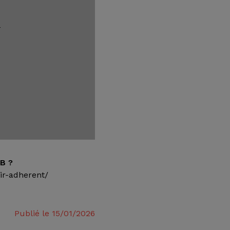
s
B ?
ir-adherent/
Publié le 15/01/2026