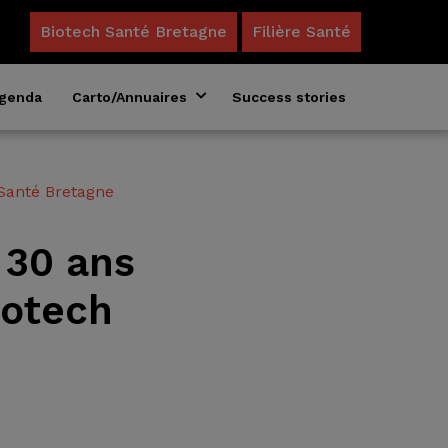
Biotech Santé Bretagne
Filière Santé
genda
Carto/Annuaires
Success stories
Annuaire des formations en biosciences
Acteurs du microbiote en Bretagne
Santé Bretagne
 30 ans
iotech