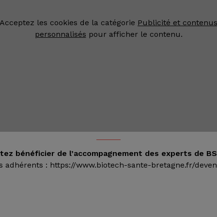
Acceptez les cookies de la catégorie
Publicité et contenu
personnalisés
pour afficher le contenu.
itez bénéficier de l’accompagnement des experts de BS
 adhérents : https://www.biotech-sante-bretagne.fr/deven