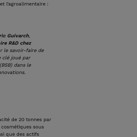
t l’agroalimentaire :
ric Guivarch
,
oire R&D chez
r le savoir-faire de
e clé joué par
(BSB) dans le
novations.
acité de 20 tonnes par
 : cosmétiques sous
nsi que des actifs