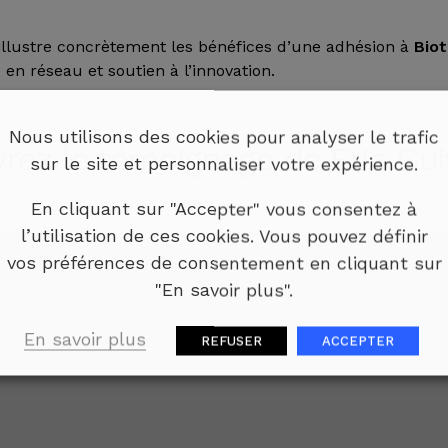
illustre concrètement les bénéfices d’une adhésion à
Bio
n réseau et soutien à l’innovation.
Nous utilisons des cookies pour analyser le trafic
rez le témoignage de Éric Gui
sur le site et personnaliser votre expérience.
En cliquant sur "Accepter" vous consentez à
l’utilisation de ces cookies. Vous pouvez définir
vos préférences de consentement en cliquant sur
"En savoir plus".
En savoir plus
REFUSER
ACCEPTER