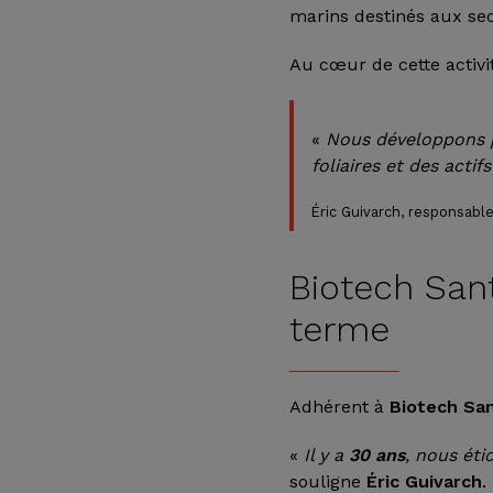
marins destinés aux sect
Au cœur de cette activi
«
Nous développons p
foliaires et des actif
Éric Guivarch, responsabl
Biotech Sant
terme
Adhérent à
Biotech Sa
«
Il y a
30 ans
, nous éti
souligne
Éric Guivarch
.