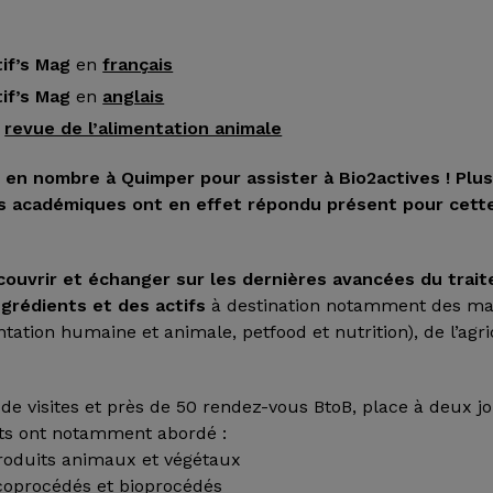
if’s Mag
en
français
if’s Mag
en
anglais
a
revue de l’alimentation animale
 en nombre à Quimper pour assister à Bio2actives
! Plu
rs académiques
ont en effet répondu présent pour cette
couvrir et échanger sur les dernières avancées du trai
grédients et des actifs
à destination notamment des m
ntation humaine et animale, petfood et nutrition), de l’agri
de visites et près de 50 rendez-vous BtoB, place à deux j
ts ont notamment abordé :
oproduits animaux et végétaux
écoprocédés et bioprocédés