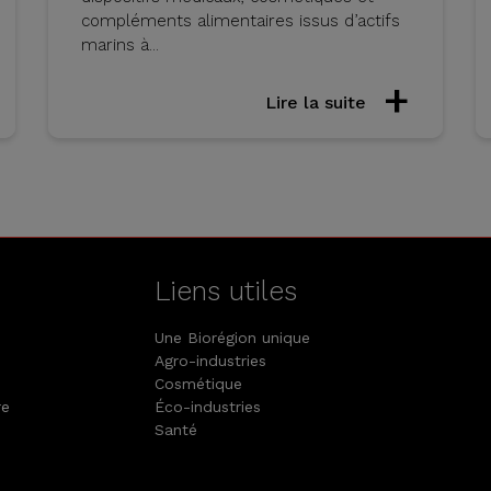
compléments alimentaires issus d’actifs
marins à...
Lire la suite
Liens utiles
Une Biorégion unique
Agro-industries
Cosmétique
re
Éco-industries
Santé