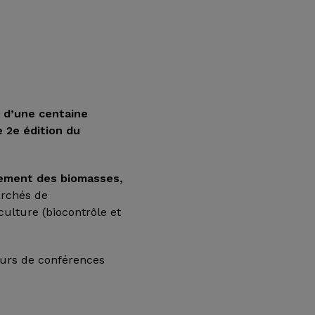
s d’une centaine
 2e édition du
tement des biomasses,
archés de
culture (biocontrôle et
ours de conférences