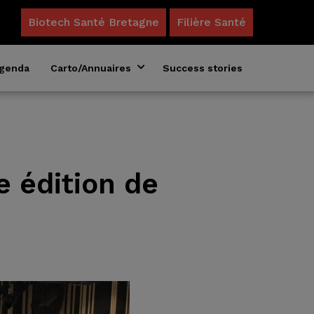
Biotech Santé Bretagne
Filière Santé
genda
Carto/Annuaires
Success stories
Annuaire des formations en biosciences
Acteurs du microbiote en Bretagne
e édition de