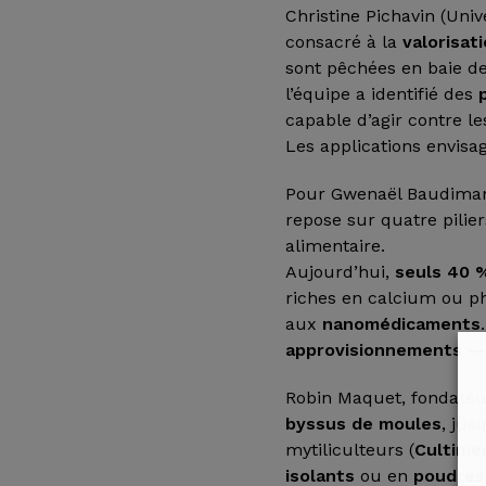
Christine Pichavin (Uni
consacré à la
valorisat
sont pêchées en baie de
l’équipe a identifié des
capable d’agir contre l
Les applications envisa
Pour Gwenaël Baudimant
repose sur quatre pilie
alimentaire.
Aujourd’hui,
seuls 40 %
riches en calcium ou p
aux
nanomédicaments
approvisionnements — 
Robin Maquet, fondateur
byssus de moules
, jus
mytiliculteurs (
Cultime
isolants
ou en
poudres