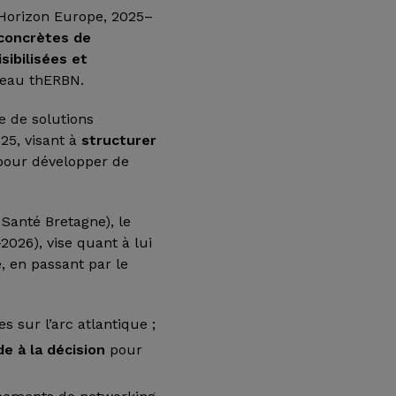
Horizon Europe, 2025–
 concrètes de
isibilisées et
seau thERBN.
le de solutions
025, visant à
structurer
 pour développer de
Santé Bretagne), le
2026), vise quant à lui
e, en passant par le
s sur l’arc atlantique ;
de à la décision
pour