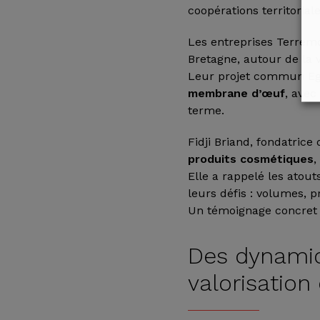
coopérations territoriale
Les entreprises Terremo
Bretagne, autour de la 
Leur projet commun Egg
membrane d’œuf
, avec
terme.
Fidji Briand, fondatrice
produits cosmétiques
,
Elle a rappelé les atouts
leurs défis : volumes, p
Un témoignage concret s
Des dynamiq
valorisatio