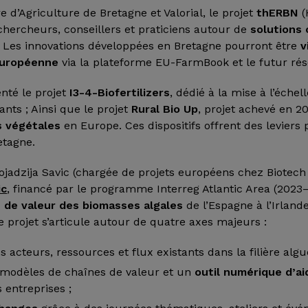
 d’Agriculture de Bretagne et Valorial, le projet
thERBN
(
chercheurs, conseillers et praticiens autour de
solutions
. Les innovations développées en Bretagne pourront être
v
 européenne
via la plateforme EU-FarmBook et le futur ré
enté le projet
I3-4-Biofertilizers
, dédié à la mise à l’échel
ants ; Ainsi que le projet
Rural Bio Up
, projet achevé en 2
s végétales
en Europe. Ces dispositifs offrent des leviers
etagne.
jadzija Savic (chargée de projets européens chez Biotech 
ic
, financé par le programme Interreg Atlantic Area (2023–
s de valeur des biomasses algales
de l’Espagne à l’Irland
e projet s’articule autour de quatre axes majeurs :
s acteurs, ressources et flux existants dans la filière algue
modèles de chaînes de valeur et un
outil numérique d’ai
entreprises ;