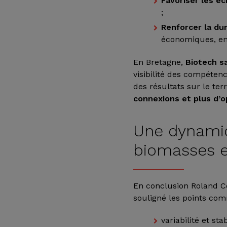
Favoriser les é
;
Renforcer la dur
économiques, en
En Bretagne,
Biotech s
visibilité des compéten
des résultats sur le terr
connexions et plus d’o
Une dynamiq
biomasses e
En conclusion Roland C
souligné les points com
variabilité et sta