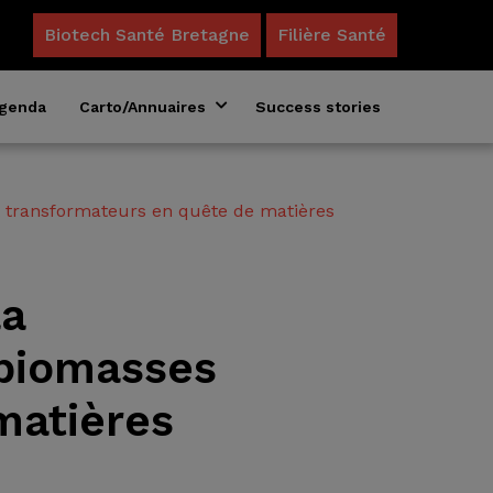
Biotech Santé Bretagne
Filière Santé
genda
Carto/Annuaires
Success stories
Annuaire des formations en biosciences
Acteurs du microbiote en Bretagne
t transformateurs en quête de matières
la
 biomasses
matières