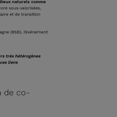
ilieux naturels comme
core sous-valorisées,
ire et de transition
etagne (BSB), l’événement
urs très hétérogènes
ces liens
on de co-