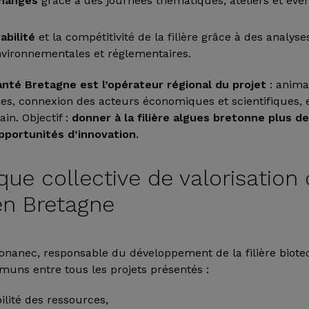
changes
grâce à des journées thématiques, ateliers et év
abilité
et la compétitivité de la filière grâce à des analyse
vironnementales et réglementaires.
anté Bretagne est l’opérateur régional du projet
: anima
ces, connexion des acteurs économiques et scientifiques, 
ain. Objectif :
donner à la filière algues bretonne plus de 
pportunités d’innovation
.
ue collective de valorisation
n Bretagne
onanec, responsable du développement de la filière biote
muns entre tous les projets présentés :
bilité des ressources,