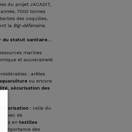
cées du projet JACADIT,
 année, 7000 tonnes
barbes des coquilles,
ont la
Big-défensine
,
r du statut sanitaire
…
ressources marines
nomique et souveraineté
nsidérables : arêtes
aquaculture
ou encore
ité, sécurisation des
 valorisation
: celle du
ts avec de
fibres en
textiles
e l’importance des