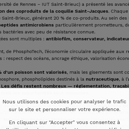
versité de Rennes – IUT Saint-Brieuc) a présenté les avan
ion des coproduits de la coquille Saint-Jacques
. Chaque
 Saint-Brieuc, générant 20 % de co-produits. Au sein des 
peptides antimicrobiens
particulièrement prometteurs, d
es bactéries avec peu de résistance connue.
gées sont multiples :
antibiofilm, conservateur, indicateu
, de PhosphoTech, l’économie circulaire appliquée aux 
rs : respect des océans, ancrage éthique, valorisation éco
 d’un poisson sont valorisés
, mais les gisements sont co
hosphore, phospholipides destinés à la
nutraceutique
, à l’
.
Les défis restent nombreux — réglementation, traçabil
mais les opportunités sont immenses.
Nous utilisons des cookies pour analyser le trafic
 de Bysco, a illustré la création d’une
nouvelle filière de
sur le site et personnaliser votre expérience.
qu’ici considéré comme un déchet. Grâce à des partenaria
r
,
Maison Morisseau
et
Mytilimer
), Bysco transforme ces 
En cliquant sur "Accepter" vous consentez à
 pour bioplastiques
. Une réussite collective qui démontr