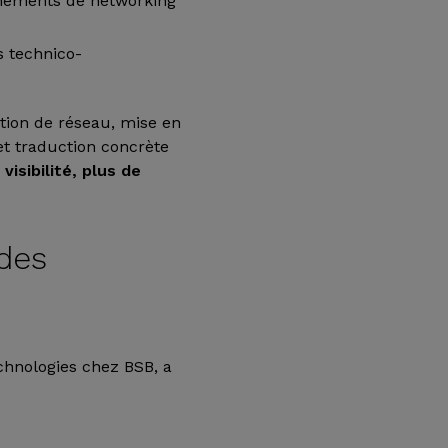
énements de networking
s technico-
tion de réseau, mise en
et traduction concrète
visibilité, plus de
 des
chnologies chez BSB, a