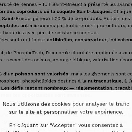
versité de Rennes – IUT Saint-Brieuc) a présenté les avan
ion des coproduits de la coquille Saint-Jacques
. Chaque
 Saint-Brieuc, générant 20 % de co-produits. Au sein des 
peptides antimicrobiens
particulièrement prometteurs, d
es bactéries avec peu de résistance connue.
gées sont multiples :
antibiofilm, conservateur, indicateu
, de PhosphoTech, l’économie circulaire appliquée aux 
rs : respect des océans, ancrage éthique, valorisation éco
 d’un poisson sont valorisés
, mais les gisements sont co
hosphore, phospholipides destinés à la
nutraceutique
, à l’
.
Les défis restent nombreux — réglementation, traçabil
mais les opportunités sont immenses.
Nous utilisons des cookies pour analyser le trafic
 de Bysco, a illustré la création d’une
nouvelle filière de
sur le site et personnaliser votre expérience.
qu’ici considéré comme un déchet. Grâce à des partenaria
r
,
Maison Morisseau
et
Mytilimer
), Bysco transforme ces 
En cliquant sur "Accepter" vous consentez à
 pour bioplastiques
. Une réussite collective qui démontr