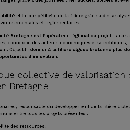
changes
grâce à des journées thématiques, ateliers et év
abilité
et la compétitivité de la filière grâce à des analyse
vironnementales et réglementaires.
anté Bretagne est l’opérateur régional du projet
: anima
ces, connexion des acteurs économiques et scientifiques, 
ain. Objectif :
donner à la filière algues bretonne plus de 
pportunités d’innovation
.
ue collective de valorisation
n Bretagne
onanec, responsable du développement de la filière biote
muns entre tous les projets présentés :
bilité des ressources,