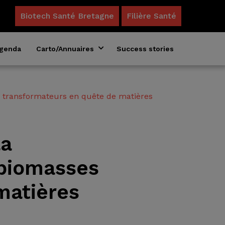
Biotech Santé Bretagne
Filière Santé
genda
Carto/Annuaires
Success stories
Annuaire des formations en biosciences
Acteurs du microbiote en Bretagne
t transformateurs en quête de matières
la
 biomasses
matières