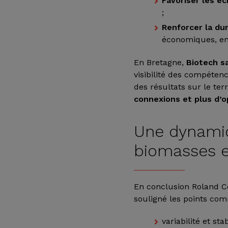
Favoriser les é
;
Renforcer la dur
économiques, en
En Bretagne,
Biotech s
visibilité des compéten
des résultats sur le terr
connexions et plus d’o
Une dynamiq
biomasses e
En conclusion Roland C
souligné les points com
variabilité et sta