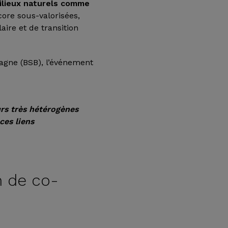
ilieux naturels comme
core sous-valorisées,
ire et de transition
etagne (BSB), l’événement
urs très hétérogènes
ces liens
on de co-