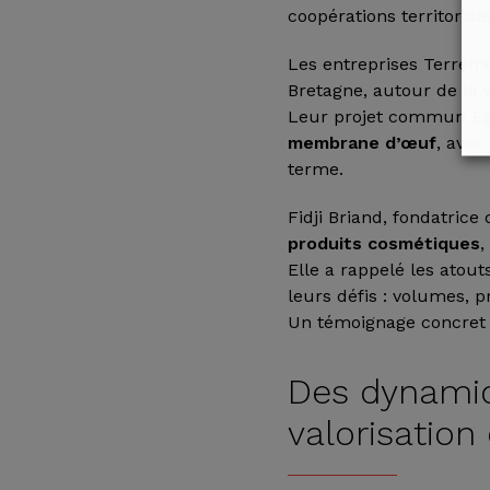
coopérations territoriale
Les entreprises Terremo
Bretagne, autour de la 
Leur projet commun Egg
membrane d’œuf
, avec
terme.
Fidji Briand, fondatrice
produits cosmétiques
,
Elle a rappelé les atouts
leurs défis : volumes, p
Un témoignage concret s
Des dynamiq
valorisatio