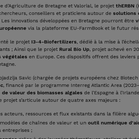
 d’Agriculture de Bretagne et Valorial, le projet
thERBN
(
chercheurs, conseillers et praticiens autour de
solutions
. Les innovations développées en Bretagne pourront être
v
 européenne
via la plateforme EU-FarmBook et le futur ré
enté le projet
I3-4-Biofertilizers
, dédié à la mise à l’échel
ants ; Ainsi que le projet
Rural Bio Up
, projet achevé en 2
s végétales
en Europe. Ces dispositifs offrent des leviers
etagne.
jadzija Savic (chargée de projets européens chez Biotech 
ic
, financé par le programme Interreg Atlantic Area (2023–
s de valeur des biomasses algales
de l’Espagne à l’Irland
e projet s’articule autour de quatre axes majeurs :
s acteurs, ressources et flux existants dans la filière algue
modèles de chaînes de valeur et un
outil numérique d’ai
entreprises ;