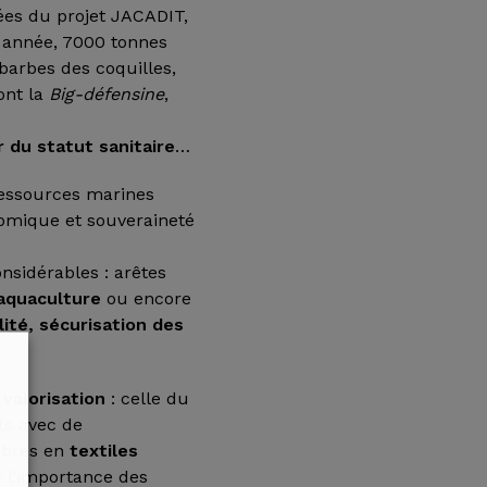
cées du projet JACADIT,
 année, 7000 tonnes
barbes des coquilles,
ont la
Big-défensine
,
r du statut sanitaire
…
ressources marines
nomique et souveraineté
nsidérables : arêtes
aquaculture
ou encore
ité, sécurisation des
 valorisation
: celle du
ts avec de
fibres en
textiles
e l’importance des