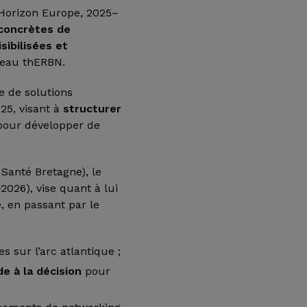
Horizon Europe, 2025–
 concrètes de
isibilisées et
seau thERBN.
le de solutions
025, visant à
structurer
 pour développer de
Santé Bretagne), le
2026), vise quant à lui
e, en passant par le
s sur l’arc atlantique ;
de à la décision
pour