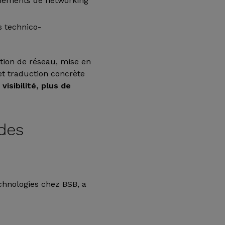
énements de networking
s technico-
tion de réseau, mise en
et traduction concrète
visibilité, plus de
 des
chnologies chez BSB, a