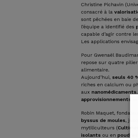
Christine Pichavin (Uni
consacré à la
valorisat
sont pêchées en baie de
l’équipe a identifié des
capable d’agir contre l
Les applications envisa
Pour Gwenaël Baudimant
repose sur quatre pilie
alimentaire.
Aujourd’hui,
seuls 40 %
riches en calcium ou p
aux
nanomédicaments
approvisionnements — 
Robin Maquet, fondateur
byssus de moules
, jus
mytiliculteurs (
Cultime
isolants
ou en
poudres