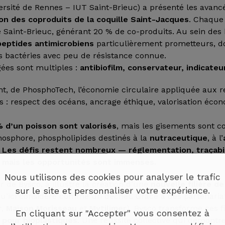
versité de Rennes – IUT Saint-Brieuc) a présenté les avan
ion des coproduits de la coquille Saint-Jacques
. Chaque
 Saint-Brieuc, générant 20 % de co-produits. Au sein des 
peptides antimicrobiens
particulièrement prometteurs, d
es bactéries avec peu de résistance connue.
gées sont multiples :
antibiofilm, conservateur, indicateu
, de PhosphoTech, l’économie circulaire appliquée aux 
rs : respect des océans, ancrage éthique, valorisation éco
 d’un poisson sont valorisés
, mais les gisements sont co
hosphore, phospholipides destinés à la
nutraceutique
, à l’
.
Les défis restent nombreux — réglementation, traçabil
mais les opportunités sont immenses.
Nous utilisons des cookies pour analyser le trafic
 de Bysco, a illustré la création d’une
nouvelle filière de
sur le site et personnaliser votre expérience.
qu’ici considéré comme un déchet. Grâce à des partenaria
r
,
Maison Morisseau
et
Mytilimer
), Bysco transforme ces 
En cliquant sur "Accepter" vous consentez à
 pour bioplastiques
. Une réussite collective qui démontr