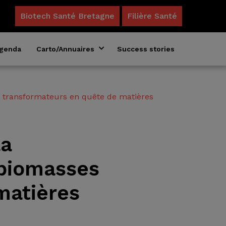
Biotech Santé Bretagne
Filière Santé
genda
Carto/Annuaires
Success stories
Annuaire des formations en biosciences
Acteurs du microbiote en Bretagne
t transformateurs en quête de matières
la
 biomasses
matières