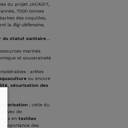
cées du projet JACADIT,
 année, 7000 tonnes
barbes des coquilles,
ont la
Big-défensine
,
r du statut sanitaire
…
ressources marines
nomique et souveraineté
nsidérables : arêtes
aquaculture
ou encore
ité, sécurisation des
 valorisation
: celle du
ts avec de
fibres en
textiles
e l’importance des