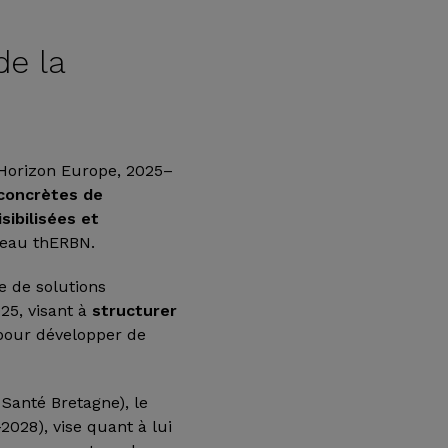
de la
Horizon Europe, 2025–
 concrètes de
isibilisées et
seau thERBN.
le de solutions
025, visant à
structurer
 pour développer de
Santé Bretagne), le
2028), vise quant à lui