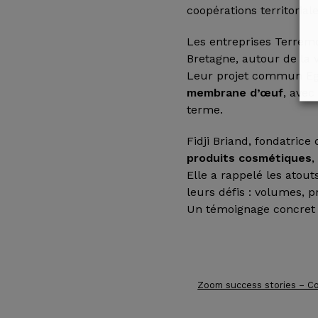
coopérations territoriale
Les entreprises Terremo
Bretagne, autour de la 
Leur projet commun Egg
membrane d’œuf
, avec
terme.
Fidji Briand, fondatrice
produits cosmétiques
,
Elle a rappelé les atouts
leurs défis : volumes, p
Un témoignage concret s
Zoom success stories – Co