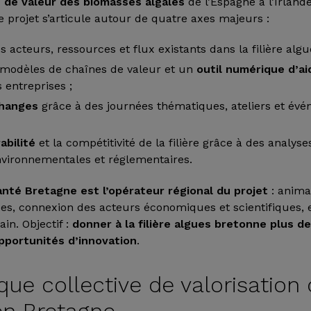
s de valeur des biomasses algales
de l’Espagne à l’Irland
e projet s’articule autour de quatre axes majeurs :
s acteurs, ressources et flux existants dans la filière algue
modèles de chaînes de valeur et un
outil numérique d’ai
entreprises ;
changes
grâce à des journées thématiques, ateliers et év
abilité
et la compétitivité de la filière grâce à des analyse
vironnementales et réglementaires.
anté Bretagne est l’opérateur régional du projet
: anima
ces, connexion des acteurs économiques et scientifiques, 
ain. Objectif :
donner à la filière algues bretonne plus de 
pportunités d’innovation
.
ue collective de valorisation
n Bretagne