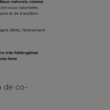
ilieux naturels comme
core sous-valorisées,
ire et de transition
etagne (BSB), l’événement
urs très hétérogènes
ces liens
on de co-