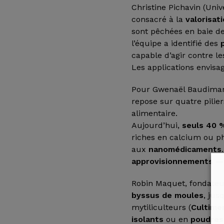
Christine Pichavin (Uni
consacré à la
valorisat
sont pêchées en baie de
l’équipe a identifié des
capable d’agir contre l
Les applications envisa
Pour Gwenaël Baudimant
repose sur quatre pilie
alimentaire.
Aujourd’hui,
seuls 40 %
riches en calcium ou p
aux
nanomédicaments
approvisionnements — 
Robin Maquet, fondateur
byssus de moules
, jus
mytiliculteurs (
Cultime
isolants
ou en
poudres