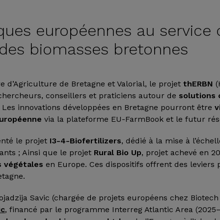
ues européennes au service 
n des biomasses bretonnes
 d’Agriculture de Bretagne et Valorial, le projet
thERBN
(
chercheurs, conseillers et praticiens autour de
solutions
. Les innovations développées en Bretagne pourront être
v
 européenne
via la plateforme EU-FarmBook et le futur ré
enté le projet
I3-4-Biofertilizers
, dédié à la mise à l’échel
ants ; Ainsi que le projet
Rural Bio Up
, projet achevé en 2
s végétales
en Europe. Ces dispositifs offrent des leviers
etagne.
jadzija Savic (chargée de projets européens chez Biotech 
ic
, financé par le programme Interreg Atlantic Area (2025–