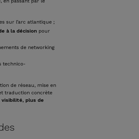
e, en passant par le
s sur l’arc atlantique ;
de à la décision
pour
énements de networking
s technico-
tion de réseau, mise en
et traduction concrète
visibilité, plus de
 des