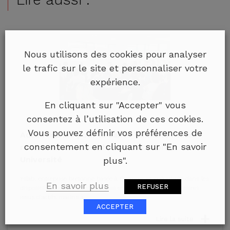
Nous utilisons des cookies pour analyser
le trafic sur le site et personnaliser votre
expérience.
En cliquant sur "Accepter" vous
consentez à l’utilisation de ces cookies.
Vous pouvez définir vos préférences de
Actifs marins pour la santé humaine : Yslab
consentement en cliquant sur "En savoir
renforce sa recherche avec Sorbonne
Université
plus".
Yslab, entreprise bretonne basée à Quimper et spécialisée dans les
En savoir plus
REFUSER
dispositifs médicaux, cosmétiques et compléments alimentaires
issus d’actifs marins à...
ACCEPTER
Lire la suite