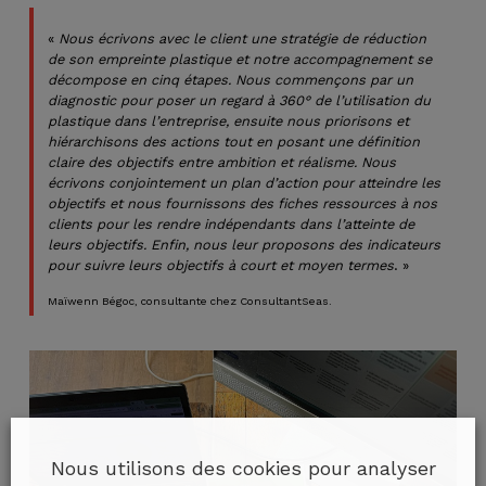
«
Nous écrivons avec le client une stratégie de réduction
de son empreinte plastique et notre accompagnement se
décompose en cinq étapes. Nous commençons par un
diagnostic pour poser un regard à 360° de l’utilisation du
plastique dans l’entreprise, ensuite nous priorisons et
hiérarchisons des actions tout en posant une définition
claire des objectifs entre ambition et réalisme. Nous
écrivons conjointement un plan d’action pour atteindre les
objectifs et nous fournissons des fiches ressources à nos
clients pour les rendre indépendants dans l’atteinte de
leurs objectifs. Enfin, nous leur proposons des indicateurs
pour suivre leurs objectifs à court et moyen termes
. »
Maïwenn Bégoc, consultante chez ConsultantSeas.
Nous utilisons des cookies pour analyser