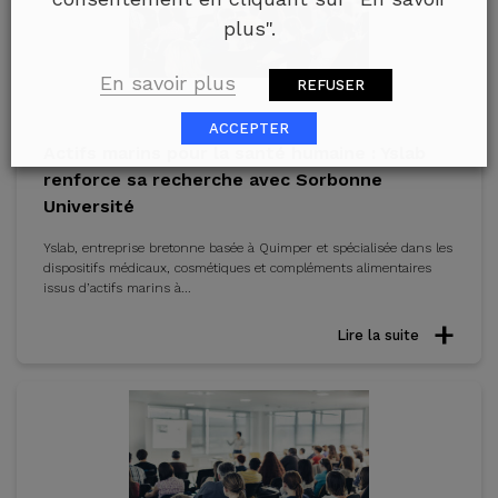
plus".
En savoir plus
REFUSER
ACCEPTER
Actifs marins pour la santé humaine : Yslab
renforce sa recherche avec Sorbonne
Université
Yslab, entreprise bretonne basée à Quimper et spécialisée dans les
dispositifs médicaux, cosmétiques et compléments alimentaires
issus d’actifs marins à...
Lire la suite