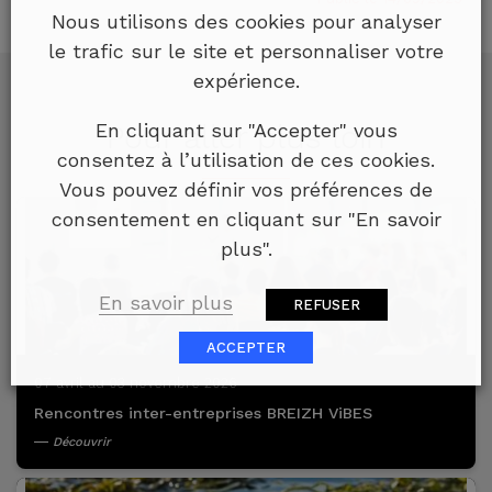
Nous utilisons des cookies pour analyser
le trafic sur le site et personnaliser votre
expérience.
En cliquant sur "Accepter" vous
Pour aller plus loin
consentez à l’utilisation de ces cookies.
Vous pouvez définir vos préférences de
consentement en cliquant sur "En savoir
plus".
En savoir plus
REFUSER
ACCEPTER
07 avril au 03 novembre 2026
Rencontres inter-entreprises BREIZH ViBES
Découvrir