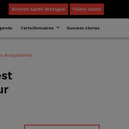
Biotech Santé Bretagne
Filière Santé
genda
Carto/Annuaires
Success stories
Annuaire des formations en biosciences
Acteurs du microbiote en Bretagne
es écosystèmes
st
ur