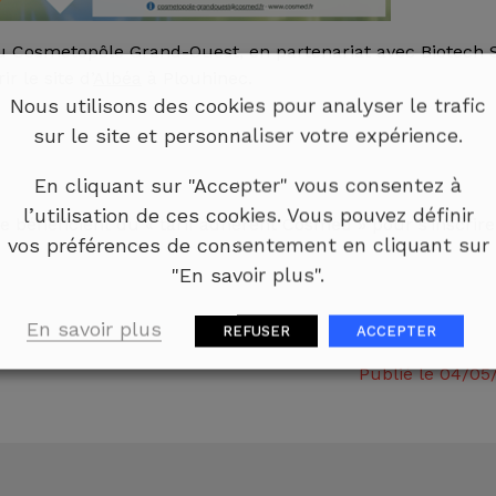
du Cosmetopôle Grand-Ouest, en partenariat avec Biotech 
 le site d’
Albéa
à Plouhinec.
Nous utilisons des cookies pour analyser le trafic
sur le site et personnaliser votre expérience.
En cliquant sur "Accepter" vous consentez à
l’utilisation de ces cookies. Vous pouvez définir
 bénéficient du « tarif adhérent Cosmed » pour s’inscrire
vos préférences de consentement en cliquant sur
"En savoir plus".
En savoir plus
REFUSER
ACCEPTER
Publié le 04/05