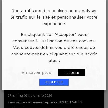
Nous utilisons des cookies pour analyser
Publié le 26/02/2024
le trafic sur le site et personnaliser votre
expérience.
En cliquant sur "Accepter" vous
Pour aller plus loin
consentez à l’utilisation de ces cookies.
Vous pouvez définir vos préférences de
consentement en cliquant sur "En savoir
plus".
En savoir plus
REFUSER
ACCEPTER
07 avril au 03 novembre 2026
Rencontres inter-entreprises BREIZH ViBES