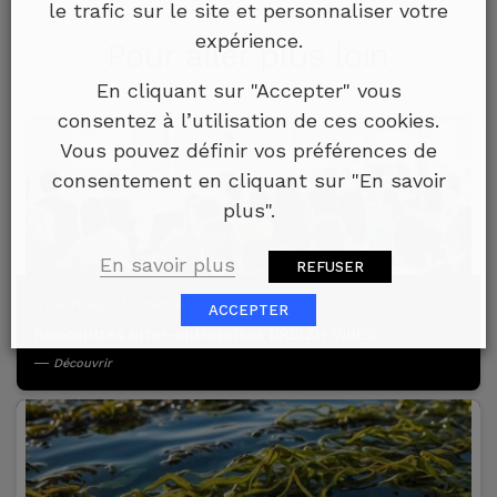
le trafic sur le site et personnaliser votre
expérience.
Pour aller plus loin
En cliquant sur "Accepter" vous
consentez à l’utilisation de ces cookies.
Vous pouvez définir vos préférences de
consentement en cliquant sur "En savoir
plus".
En savoir plus
REFUSER
07 avril au 03 novembre 2026
ACCEPTER
Rencontres inter-entreprises BREIZH ViBES
Découvrir