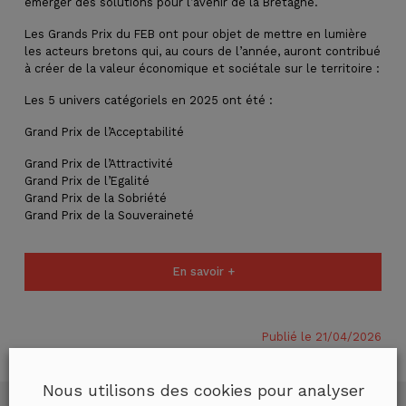
émerger des solutions pour l’avenir de la Bretagne.
Les Grands Prix du FEB ont pour objet de mettre en lumière
les acteurs bretons qui, au cours de l’année, auront contribué
à créer de la valeur économique et sociétale sur le territoire :
Les 5 univers catégoriels en 2025 ont été :
Grand Prix de l’Acceptabilité
Grand Prix de l’Attractivité
Grand Prix de l’Egalité
Grand Prix de la Sobriété
Grand Prix de la Souveraineté
En savoir +
Publié le 21/04/2026
Nous utilisons des cookies pour analyser