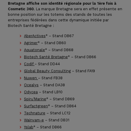
Bretagne affiche son identité régionale pour la 1ère fois à
Cosmetic 360
. La marque Bretagne sera en effet présente en
bonne position sur les totems des stands de toutes les
entreprises fédérées dans cette dynamique initiée par
Biotech Santé Bretagne :
AberActives
* – Stand DB67
Agrimer
* – Stand DB60
Aquatonale
* – Stand DB68
Biotech Santé Bretagne
* – Stand DB66
Codif
– Stand DD44
Global Beauty Consulting
– Stand FA19
Nuwen
– Stand FB38
Ocealys
– Stand DA38
Odycea
– Stand LB10
Spiru’Marine
* – Stand DB69
Surfactgreen
* – Stand DB64
Technature
– Stand LC12
Wainvam-e
– Stand DB31
Yslab
* – Stand DB66