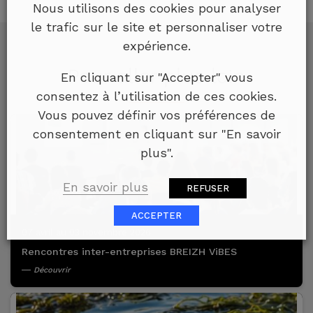
Nous utilisons des cookies pour analyser
le trafic sur le site et personnaliser votre
expérience.
Pour aller plus loin
En cliquant sur "Accepter" vous
consentez à l’utilisation de ces cookies.
Vous pouvez définir vos préférences de
consentement en cliquant sur "En savoir
plus".
En savoir plus
REFUSER
ACCEPTER
07 avril au 03 novembre 2026
Rencontres inter-entreprises BREIZH ViBES
Découvrir