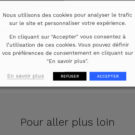
egular price”
Nous utilisons des cookies pour analyser le trafic
 sur le “late registration price”
sur le site et personnaliser votre expérience.
actez Nathalie Cavagni, chargée de la communication :
En cliquant sur "Accepter" vous consentez à
.fr
l’utilisation de ces cookies. Vous pouvez définir
it-event.com/
vos préférences de consentement en cliquant sur
"En savoir plus".
Publié le 07/07
En savoir plus
REFUSER
ACCEPTER
Pour aller plus loin