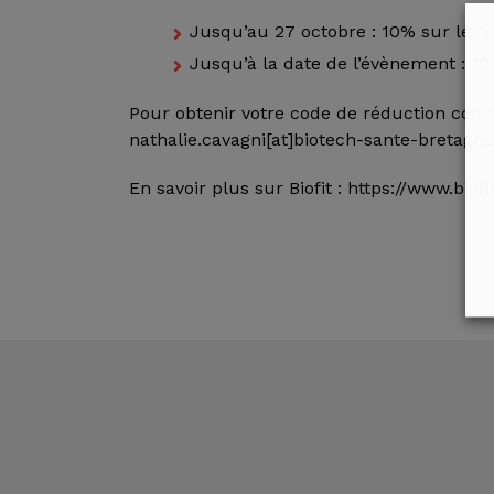
Jusqu’au 27 octobre : 10% sur le “r
Jusqu’à la date de l’évènement : 10%
Pour obtenir votre code de réduction cont
nathalie.cavagni[at]biotech-sante-bretagne
En savoir plus sur Biofit : https://www.biof