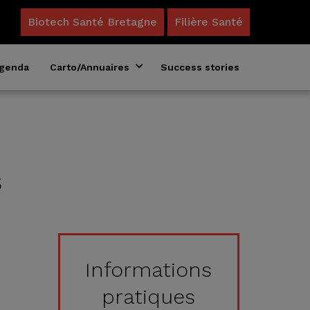
Biotech Santé Bretagne
Filière Santé
genda
Carto/Annuaires
Success stories
Annuaire des formations en biosciences
Acteurs du microbiote en Bretagne
s
Informations
pratiques