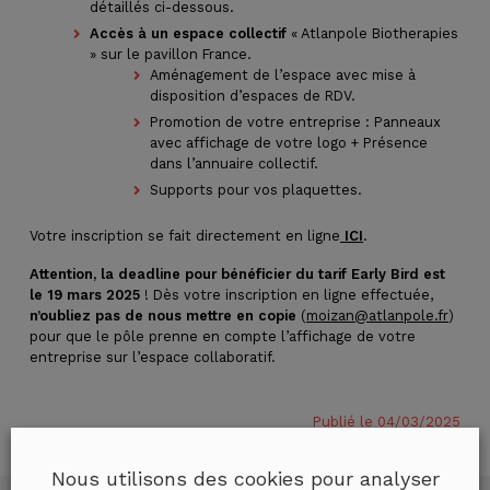
détaillés ci-dessous.
Accès à un espace collectif
« Atlanpole Biotherapies
» sur le pavillon France.
Aménagement de l’espace avec mise à
disposition d’espaces de RDV.
Promotion de votre entreprise : Panneaux
avec affichage de votre logo + Présence
dans l’annuaire collectif.
Supports pour vos plaquettes.
Votre inscription se fait directement en ligne
ICI
.
Attention, la deadline pour bénéficier du tarif Early Bird est
le 19 mars 2025
! Dès votre inscription en ligne effectuée,
n’oubliez pas de nous mettre en copie
(
moizan@atlanpole.fr
)
pour que le pôle prenne en compte l’affichage de votre
entreprise sur l’espace collaboratif.
Publié le 04/03/2025
Nous utilisons des cookies pour analyser