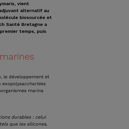
ymaris, vient
adjuvant alternatif au
molécule biosourcée et
ech Santé Bretagne a
 premier temps, puis
 marines
e, le développement et
s exopolysaccharides
roorganismes marins
ions durables : celui
els que les silicones,