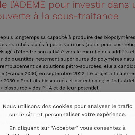
e l’ADEME pour investir dans 
uverte à la sous-traitance
epuis longtemps sa capacité à produire des biopolymères
des marchés ciblés à petits volumes (actifs pour cosméti
isagé d’étendre son activité vers le marché des additifs et
r de quantités nettement supérieures de polymères natur
remplacement de solutions pétro-sourcées, elle a candidat
e (France 2030) en septembre 2022. Le projet a finalemen
e 2030 « Produits biosourcés et biotechnologies industriel
« biosourcé » des PHA et de leur potentiel.
e du premier outil capacitaire pour démontrer la faisabili
Nous utilisons des cookies pour analyser le trafic
lymères innovants s’est vite avérée être un projet plus qu
sur le site et personnaliser votre expérience.
cté de soutenir le projet. D’autant que cet équipement p
ns industrielles à façon.
En cliquant sur "Accepter" vous consentez à