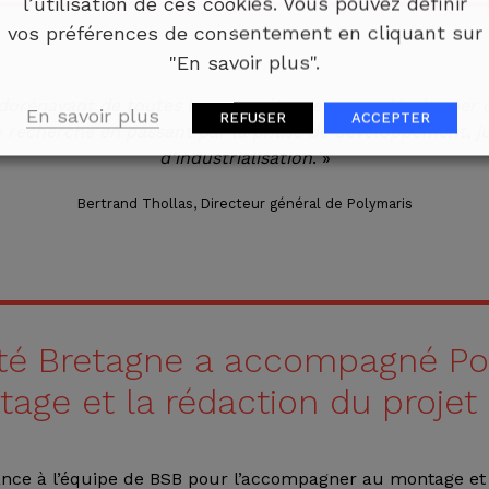
l’utilisation de ces cookies. Vous pouvez définir
vos préférences de consentement en cliquant sur
"En savoir plus".
 dorénavant de toutes les compétences pour développer d
En savoir plus
REFUSER
ACCEPTER
e recherche en passant par la phase de développement, ju
d’industrialisation
. »
Bertrand Thollas, Directeur général de Polymaris
té Bretagne a accompagné Po
age et la rédaction du projet
fiance à l’équipe de BSB pour l’accompagner au montage et