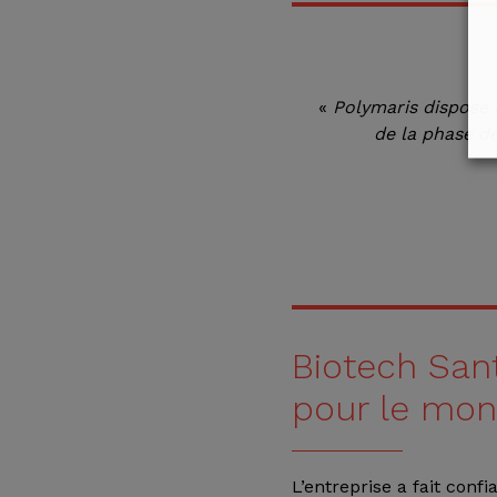
«
Polymaris dispose
de la phase d
Biotech San
pour le mont
L’entreprise a fait con