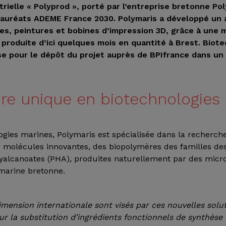
rielle « Polyprod », porté par l’entreprise bretonne Pol
s lauréats ADEME France 2030. Polymaris a développé un 
es, peintures et bobines d’impression 3D, grâce à une 
 produite d’ici quelques mois en quantité à Brest. Biot
e pour le dépôt du projet auprès de BPIfrance dans un
ire unique en biotechnologies
ogies marines, Polymaris est spécialisée dans la recherch
e molécules innovantes, des biopolymères des familles de
xyalcanoates (PHA), produites naturellement par des mic
 marine bretonne.
mension internationale sont visés par ces nouvelles solut
r la substitution d’ingrédients fonctionnels de synthèse t