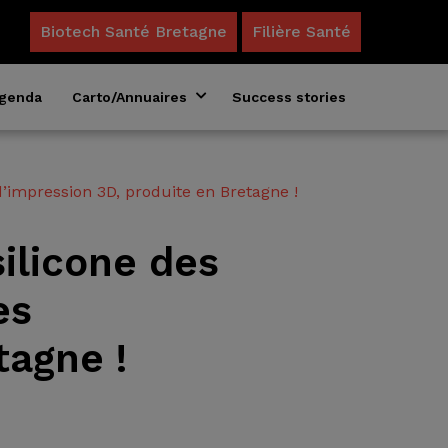
Biotech Santé Bretagne
Filière Santé
genda
Carto/Annuaires
Success stories
Annuaire des formations en biosciences
Acteurs du microbiote en Bretagne
d’impression 3D, produite en Bretagne !
silicone des
es
tagne !