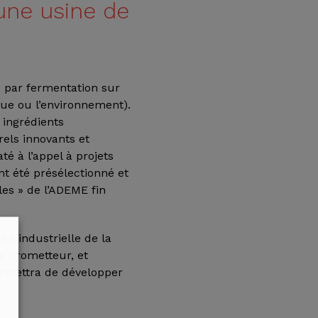
une usine de
 par fermentation sur
que ou l’environnement).
 ingrédients
els innovants et
é à l’appel à projets
t été présélectionné et
les » de l’ADEME fin
té industrielle de la
e prometteur, et
ermettra de développer