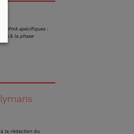
es PHA spécifiques :
squ’à la phase
lymaris
 à la rédaction du