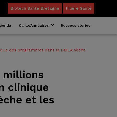
Biotech Santé Bretagne
Filière Santé
genda
Carto/Annuaires
Success stories
Annuaire des formations en biosciences
Acteurs du microbiote en Bretagne
linique des programmes dans la DMLA sèche
 millions
n clinique
che et les