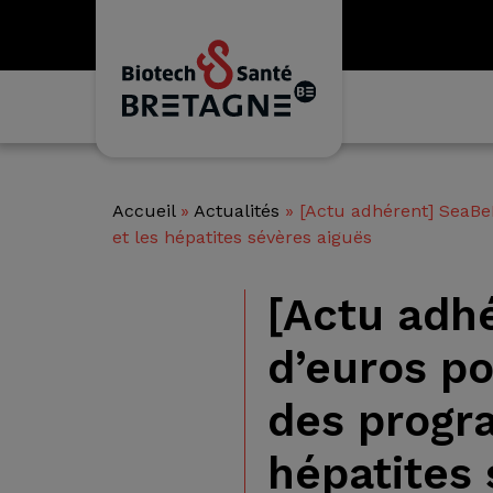
Accueil
»
Actualités
»
[Actu adhérent] SeaBeL
et les hépatites sévères aiguës
[Actu adhé
d’euros po
des progr
hépatites 