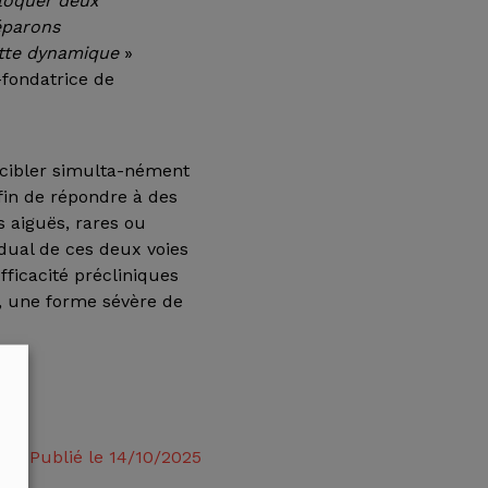
bloquer deux
éparons
ette dynamique
»
-fondatrice de
e cibler simulta-nément
afin de répondre à des
 aiguës, rares ou
 dual de ces deux voies
fficacité précliniques
, une forme sévère de
Publié le 14/10/2025