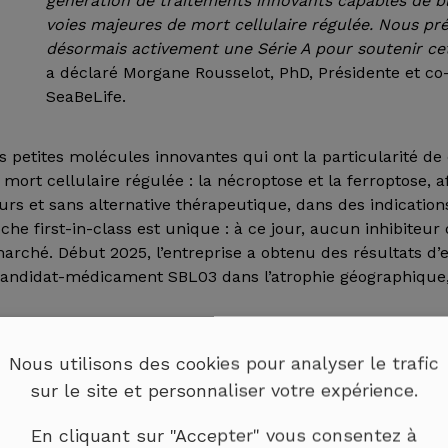
génération de traitements innovants capables de 
voies majeures de mort cellulaire régulée. Nous pr
désormais activement une Série A pour soutenir c
a déclaré Morgane Rousselot, PhD, Présidente et co
SeaBeLife.
 petites molécules innovantes qui ont la particularité d
mort cellulaire régulée : la nécroptose et la ferroptose, 
s et sans alternative thérapeutique, dans des indications
he first-in-class est unique : à ce jour, aucun inhibiteur
marché. Début 2025, l’entreprise a obtenu des résultats d’e
andidat-médicament SBL03 dans l’atrophie géographique
Nous utilisons des cookies pour analyser le trafic
sur le site et personnaliser votre expérience.
En cliquant sur "Accepter" vous consentez à