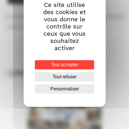
Ce site utilise
des cookies et
vous donne le
contrôle sur
Publié le 12/01/2022
ceux que vous
souhaitez
activer
Tout accepter
Lire aussi :
Tout refuser
Personnaliser