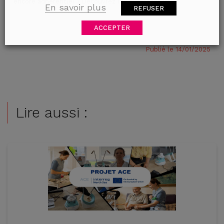
encore adhérent(e) ? Découvrez les avantages
ici
.
En savoir plus
REFUSER
ACCEPTER
Publié le 14/01/2025
Lire aussi :