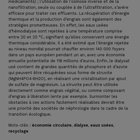
médicaments) ; l’utilisation de l’osmose inverse et de la
nanofiltration, seule ou couplée à de l’ultrafiltration, s’avère
efficace pour traiter ces effluents. La récupération d’énergie
thermique et la production d’engrais sont également des
stratégies prometteuses. En effet, les eaux usées
d’hémodialyse sont rejetées à une température comprise
entre 20 et 25 °C, signifiant qu’elles conservent une énergie
thermique considérable. Il a été estimé que l’énergie rejetée
au niveau mondial pourrait chauffer environ 140 000 foyers
dans un pays européen pendant un an, avec une économie
annuelle potentielle de 118 millions d’euros. Enfin, le dialysat
usé contient de grandes quantités de phosphore et d’azote
qui peuvent être récupérées sous forme de struvite
(MgNH4PO4⋅6H2O), en réalisant une cristallisation par ajout
de sulfate de magnésium. La struvite peut être utilisée
directement comme engrais végétal, ou comme composant
d’engrais à libération lente par exemple. Surmonter les
obstacles à ces actions facilement réalisables devrait être
une priorité des sociétés de néphrologie dans le cadre de la
transition écologique.
Mots-clés :
économie circulaire
,
dialyse
,
eaux usées
,
recyclage