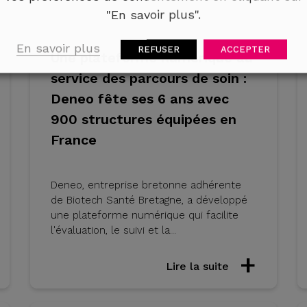
"En savoir plus".
En savoir plus
REFUSER
ACCEPTER
Une plateforme numérique au
service des parcours de soin :
Deneo fête ses 6 ans avec
900 structures équipées en
France
Deneo, entreprise bretonne adhérente
de Biotech Santé Bretagne, a développé
une plateforme numérique qui facilite
l'évaluation, le suivi et la...
Lire la suite