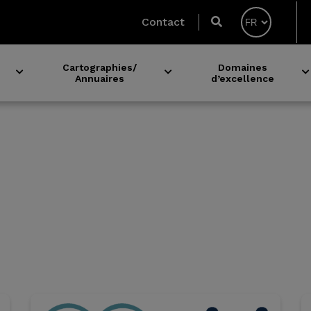
Contact
Cartographies/
Domaines
Annuaires
d’excellence
Expérimentation avec les établissements de santé
Acteurs du microbiote en Bretagne