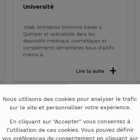
Université
Yslab, entreprise bretonne basée à
Quimper et spécialisée dans les
dispositifs médicaux, cosmétiques et
compléments alimentaires issus d’actifs
marins à...
Lire la suite
Nous utilisons des cookies pour analyser le trafic
sur le site et personnaliser votre expérience.
En cliquant sur "Accepter" vous consentez à
l’utilisation de ces cookies. Vous pouvez définir
vos préférences de consentement en cliquant sur