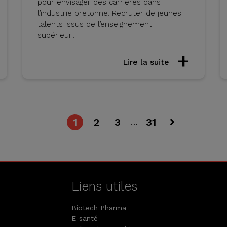
pour envisager des carrières dans
l’industrie bretonne. Recruter de jeunes
talents issus de l’enseignement
supérieur...
Lire la suite
1
2
3
31
…
Liens utiles
Biotech Pharma
E-santé