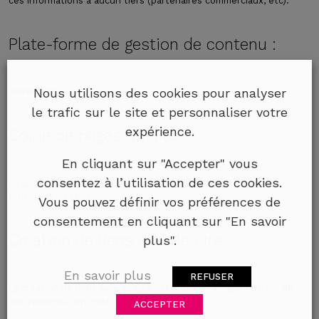
ces informations à aucun tiers (partenaires commerciaux, etc).
Plate-forme de gestion de contenu :
Nous utilisons des cookies pour analyser
WordPress
le trafic sur le site et personnaliser votre
expérience.
Copie de pages du site :
En cliquant sur "Accepter" vous
consentez à l’utilisation de ces cookies.
La copie de pages du site est soumise à l’autorisation de son
rédacteur en chef.
Vous pouvez définir vos préférences de
consentement en cliquant sur "En savoir
Création de liens avec le site :
plus".
En savoir plus
REFUSER
La création de liens avec le site est soumise à l’autorisation de
son rédacteur en chef.
ACCEPTER