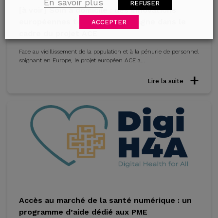
En savoir plus
REFUSER
[à voir] Soin à domicile : des innovations
européennes testées en Bretagne dans le
ACCEPTER
cadre du projet ACE
Face au vieillissement de la population et à la pénurie de personnel
soignant en Europe, le projet européen ACE a...
Lire la suite
Accès au marché de la santé numérique : un
programme d’aide dédié aux PME