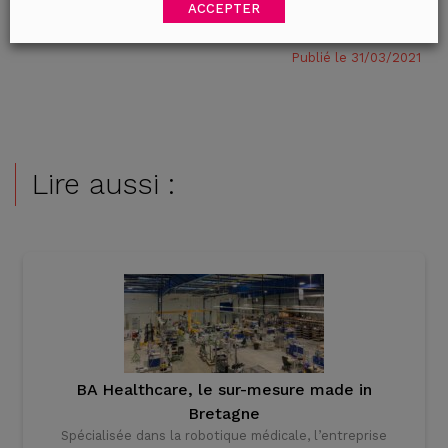
ACCEPTER
Publié le 31/03/2021
Lire aussi :
BA Healthcare, le sur-mesure made in
Bretagne
Spécialisée dans la robotique médicale, l’entreprise