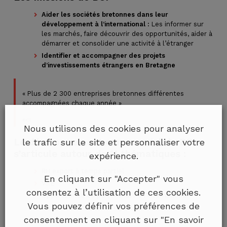
Aider les sociétés bretonnes dans leur
développement à l’international :
Les informer sur
les marchés, faire découvrir des opportunités, aider à
démarrer et consolider une activité à l’étranger
Identifier et accompagner des projets
d’investissements étrangers en Bretagne
« Plus de 2 300 entreprises bretonnes différentes
accompagnées chaque année »
BCI
Nous utilisons des cookies pour analyser
Le développement commercial de BCI
le trafic sur le site et personnaliser votre
s’articule autour de 11 thématiques :
expérience.
RH export à temps partiel
En cliquant sur "Accepter" vous
V.I.E
consentez à l’utilisation de ces cookies.
Opportunités de partenariats à l’international
Vous pouvez définir vos préférences de
Conseil technique et réglementaire
consentement en cliquant sur "En savoir
Export