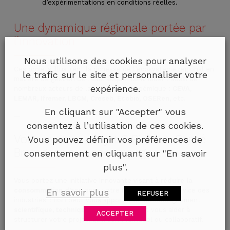
d’expérimentations en conditions réelles.
Une dynamique régionale portée par
l’innovation
Nous utilisons des cookies pour analyser
Ces projets illustrent la richesse de l’écosystème régional en
le trafic sur le site et personnaliser votre
matière de gestion de l’eau, auquel contribuent aussi de
expérience.
nombreux acteurs de la recherche académique :
CEVA,
LEMAR, Ifremer, LBCM, Creseb, Ecobio, OSERen
, etc.
En cliquant sur "Accepter" vous
—
consentez à l’utilisation de ces cookies.
Vous avez un projet ? Biotech Santé
Vous pouvez définir vos préférences de
Bretagne vous accompagne…
consentement en cliquant sur "En savoir
plus".
Vous portez une initiative innovante visant à
réduire la
consommation d’eau
dans votre industrie ou au service des
En savoir plus
REFUSER
industries ? BSB peut vous apporter un accompagnement
scientifique, technique et stratégique
, et vous aider à
ACCEPTER
structurer votre projet, qu’il soit individuel ou collaboratif.