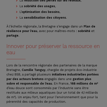
La
réduction des pertes sur les réseaux
,
La
sobriété des usages
,
L’
optimisation des besoins
,
La
sensibilisation des citoyens
.
À l’échelle régionale, la Bretagne s’engage dans un
Plan de
résilience pour l’eau
, avec pour maîtres-mots :
sobriété
et
partage
.
Innover pour préserver la ressource en
eau
Lors de la rencontre régionale des partenaires de la marque
Bretagne,
Camille Tanguy
, chargée de projets éco-industrie
chez BSB, a partagé plusieurs
initiatives industrielles
portées
par des acteurs bretons
engagés dans une
gestion plus
sobre et responsable de l’eau
. En France,
168 millions de m³
d’eau douce sont consommés par l’industrie sans être
restitués aux milieux aquatiques (sur un total de 4,1 milliards
de m³). Un enjeu fort, tant pour l’environnement que pour la
pérennité des capacités de production.