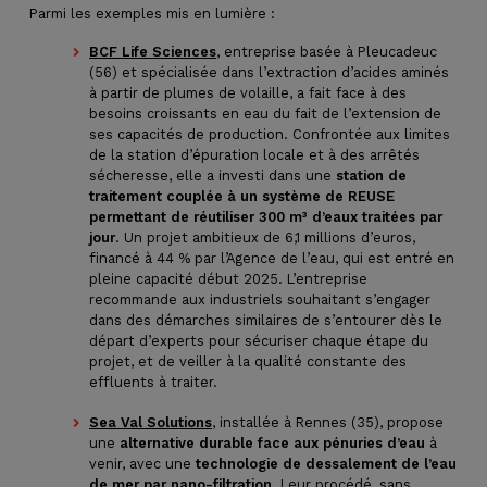
Parmi les exemples mis en lumière :
BCF Life Sciences
, entreprise basée à Pleucadeuc
(56) et spécialisée dans l’extraction d’acides aminés
à partir de plumes de volaille, a fait face à des
besoins croissants en eau du fait de l’extension de
ses capacités de production. Confrontée aux limites
de la station d’épuration locale et à des arrêtés
sécheresse, elle a investi dans une
station de
traitement couplée à un système de REUSE
permettant de réutiliser 300 m³ d’eaux traitées par
jour
. Un projet ambitieux de 6,1 millions d’euros,
financé à 44 % par l’Agence de l’eau, qui est entré en
pleine capacité début 2025. L’entreprise
recommande aux industriels souhaitant s’engager
dans des démarches similaires de s’entourer dès le
départ d’experts pour sécuriser chaque étape du
projet, et de veiller à la qualité constante des
effluents à traiter.
Sea Val Solutions
, installée à Rennes (35), propose
une
alternative durable face aux pénuries d’eau
à
venir, avec une
technologie de dessalement de l’eau
de mer par nano-filtration
. Leur procédé, sans