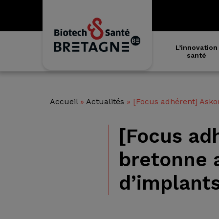
L’innovation
santé
Accueil
»
Actualités
»
[Focus adhérent] Askor
[Focus adh
bretonne a
d’implants