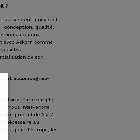
il ?
s qui veulent innover et
 :
conception, qualité,
e nous auditons
 et avec Askorn comme
mplexités
cialisation de son
mment accompagnez-
mentaire
. Par exemple,
les, nous intervenons
uveau produit de A à Z.
ent nécessaire au
ement pour l’Europe, les