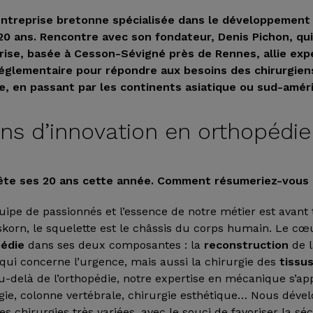
entreprise bretonne spécialisée dans le développement
 20 ans. Rencontre avec son fondateur, Denis Pichon, qu
ise, basée à Cesson-Sévigné près de Rennes, allie exp
réglementaire pour répondre aux besoins des chirurgie
ie, en passant par les continents asiatique ou sud-améri
ns d’innovation en orthopédie
fête ses 20 ans cette année. Comment résumeriez-vous 
pe de passionnés et l’essence de notre métier est avant
korn, le squelette est le châssis du corps humain. Le cœu
pédie
dans ses deux composantes : la
reconstruction
de l
qui concerne l’urgence, mais aussi la chirurgie des
tissu
u-delà de l’orthopédie, notre expertise en mécanique s’ap
ie, colonne vertébrale, chirurgie esthétique… Nous déve
 chirurgies très variées, avec le souci de favoriser la séc