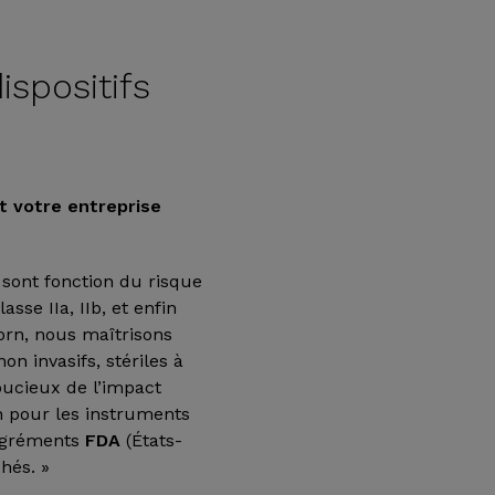
ispositifs
t votre entreprise
 sont fonction du risque
asse IIa, IIb, et enfin
orn, nous maîtrisons
on invasifs, stériles à
oucieux de l’impact
on pour les instruments
’agréments
FDA
(États-
hés. »