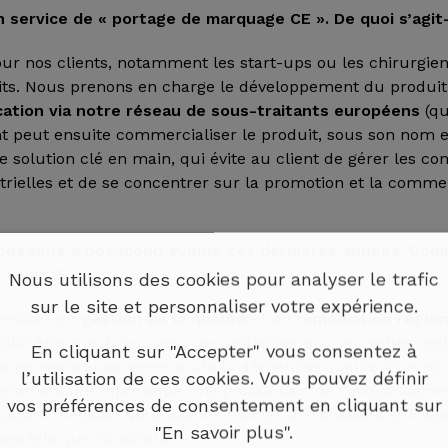
 service de « portage de marquage CE ». De quoi s’agit-
pour nos clients, notamment les start-ups ou les chirurgien
its. Nous prenons en charge le développement du produit
cation via notre réseau de sous-traitants européens
(qu
ent peut ensuite commercialiser le produit, sous son nom
ne solution clé en main, qui évite au client de gérer les co
trielles et de se concentrer sur la promotion et la commer
ropéenne a beaucoup évolué ces dernières années. Co
 volet ?
Nous utilisons des cookies pour analyser le trafic
sur le site et personnaliser votre expérience.
ervices en
gestion de la qualité
et en
remédiation régle
 doit être mis à jour pour se conformer aux nouvelles règ
En cliquant sur "Accepter" vous consentez à
ous pouvons aussi gérer toute la démarche qualité d’un no
l’utilisation de ces cookies. Vous pouvez définir
réglementaire représente une grosse part de l’investissem
vos préférences de consentement en cliquant sur
ositif médical. Nous savons monter des dossiers efficac
"En savoir plus".
ys tels que l’Australie. »