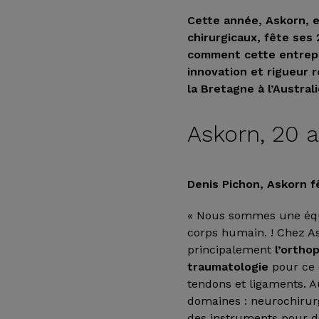
Cette année, Askorn, 
chirurgicaux, fête ses
comment cette entrepr
innovation et rigueur 
la Bretagne à l’Austral
Askorn, 20 a
Denis Pichon, Askorn 
« Nous sommes une équi
corps humain. ! Chez As
principalement
l’ortho
traumatologie
pour ce 
tendons et ligaments. A
domaines : neurochirurg
des instruments pour des