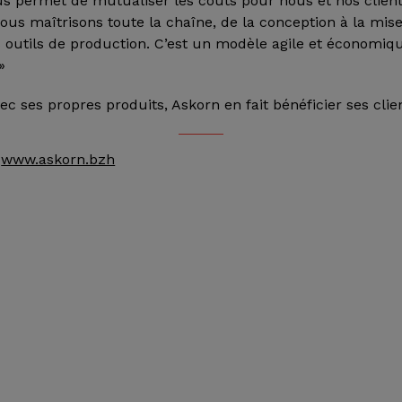
s permet de mutualiser les coûts pour nous et nos client
Nous maîtrisons toute la chaîne, de la conception à la mis
es outils de production. C’est un modèle agile et économiq
»
ec ses propres produits, Askorn en fait bénéficier ses clie
:
www.askorn.bzh