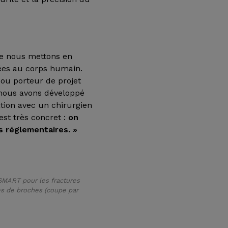
ue nous mettons en
iées au corps humain.
 ou porteur de projet
 nous avons développé
ation avec un chirurgien
est très concret :
on
es réglementaires. »
 SMART pour les fractures
es de broches (coupe par