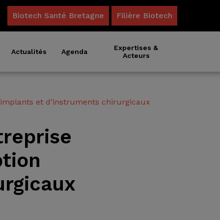
Biotech Santé Bretagne
Filière Biotech
Expertises &
Actualités
Agenda
Acteurs
’implants et d’instruments chirurgicaux
treprise
ption
urgicaux