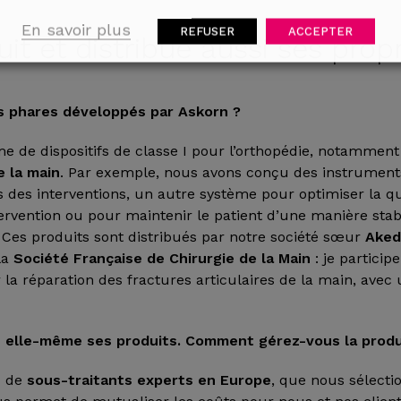
En savoir plus
REFUSER
ACCEPTER
it et distribue aussi ses prop
ts phares développés par Askorn ?
 de dispositifs de classe I pour l’orthopédie, notamment
e la main
. Par exemple, nous avons conçu des instrument
 des interventions, un autre système pour optimiser la qu
ervention ou pour maintenir le patient d’une manière sta
 Ces produits sont distribués par notre société sœur
Ake
la
Société Française de Chirurgie de la Main
: je participe
a réparation des fractures articulaires de la main, avec 
s elle-même ses produits. Comment gérez-vous la produ
u de
sous-traitants experts en Europe
, que nous sélecti