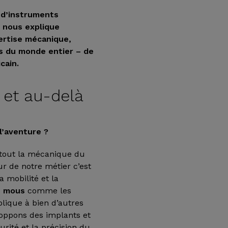
 d’instruments
i nous explique
ertise mécanique,
ns du monde entier – de
cain.
 et au-delà
l’aventure ?
 tout la mécanique du
r de notre métier c’est
a mobilité et la
s mous
comme les
plique à bien d’autres
loppons des implants et
urité et la précision du