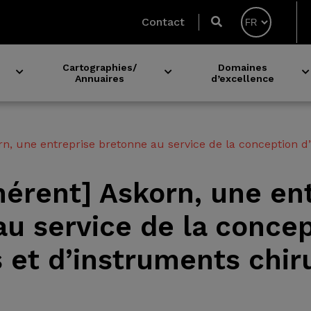
Contact
Cartographies/
Domaines
Annuaires
d’excellence
Expérimentation avec les établissements de santé
Acteurs du microbiote en Bretagne
n, une entreprise bretonne au service de la conception d
érent] Askorn, une en
u service de la conce
 et d’instruments chir