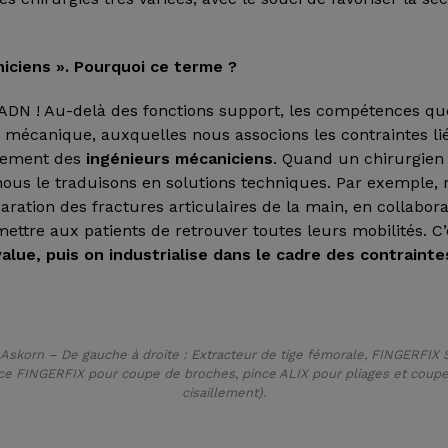
iciens ». Pourquoi ce terme ?
e ADN ! Au-delà des fonctions support, les compétences q
 mécanique, auxquelles nous associons les contraintes l
lement des
ingénieurs mécaniciens
. Quand un chirurgien
nous le traduisons en solutions techniques. Par exemple,
paration des fractures articulaires de la main, en collabor
rmettre aux patients de retrouver toutes leurs mobilités. C’
alue, puis on industrialise dans le cadre des contraint
Askorn – De gauche à droite : Extracteur de tige fémorale, FINGERFIX
ce FINGERFIX pour coupe de broches, pince ALIX pour pliages et coup
cisaillement).