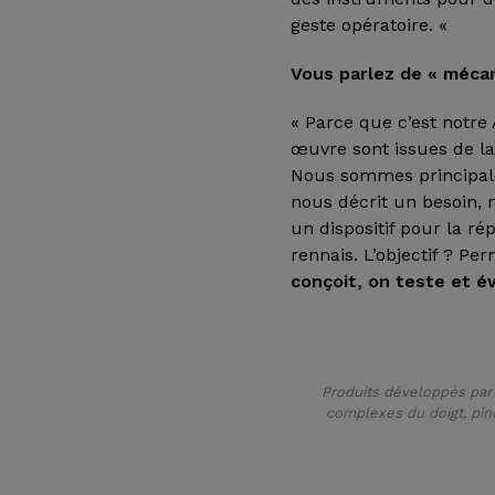
geste opératoire. «
Vous parlez de « mécan
« Parce que c’est notr
œuvre sont issues de la
Nous sommes principa
nous décrit un besoin, 
un dispositif pour la ré
rennais. L’objectif ? Pe
conçoit, on teste et év
Produits développés par 
complexes du doigt, pin