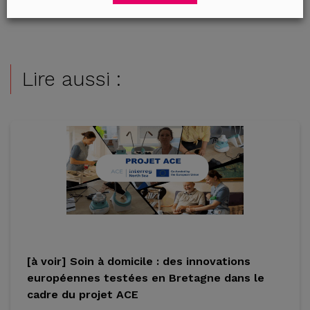
Lire aussi :
[à voir] Soin à domicile : des innovations
européennes testées en Bretagne dans le
cadre du projet ACE