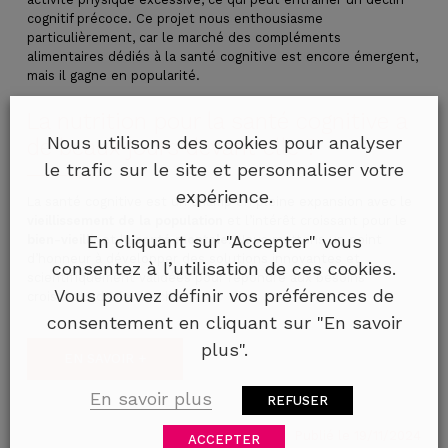
cognitif précoce. Ce projet nous enthousiasme
particulièrement, car le marché des compléments
alimentaires dédiés à la santé cognitive est encore émergent,
mais il gagne en popularité.
La nutrition pour la santé cognitive a
Nous utilisons des cookies pour analyser
de beaux jours devant elle ?
le trafic sur le site et personnaliser votre
expérience.
La santé cognitive est un champ en pleine expansion avec le
vieillissement de la population
et l’intérêt croissant pour le
En cliquant sur "Accepter" vous
bien-vieillir
et la
santé mentale
. Nous mettons un point
d’honneur à développer des solutions innovantes et
consentez à l’utilisation de ces cookies.
scientifiquement validées pour répondre aux besoins
Vous pouvez définir vos préférences de
croissants de ce marché.
consentement en cliquant sur "En savoir
plus".
EN SAVOIR +
En savoir plus
REFUSER
Publié le 19/11/2024
ACCEPTER