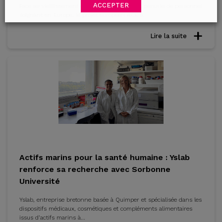
ACCEPTER
Face au vieillissement de la population et à la pénurie de personnel
soignant en Europe, le projet européen ACE a...
Lire la suite
Actifs marins pour la santé humaine : Yslab
renforce sa recherche avec Sorbonne
Université
Yslab, entreprise bretonne basée à Quimper et spécialisée dans les
dispositifs médicaux, cosmétiques et compléments alimentaires
issus d’actifs marins à...