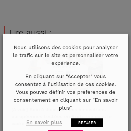
Lire aussi :
Nous utilisons des cookies pour analyser
le trafic sur le site et personnaliser votre
expérience.
En cliquant sur "Accepter" vous
consentez à l’utilisation de ces cookies.
Vous pouvez définir vos préférences de
consentement en cliquant sur "En savoir
plus".
[à voir] Soin à domicile : des innovations
européennes testées en Bretagne dans le
En savoir plus
REFUSER
cadre du projet ACE