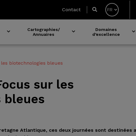
Contact
Cartographies/
Domaines
Annuaires
d’excellence
Expérimentation avec les établissements de santé
Acteurs du microbiote en Bretagne
 les biotechnologies bleues
Focus sur les
s bleues
Bretagne Atlantique, ces deux journées sont destinées 