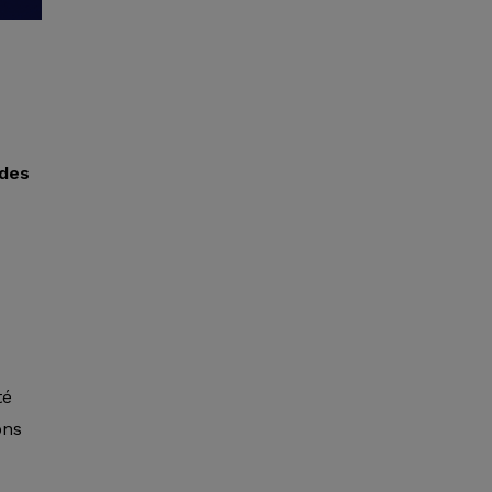
 des
té
ons