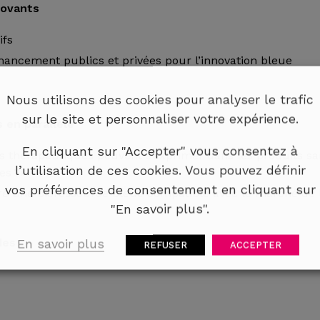
nnovants
ifs
nancement publics et privées pour l’innovation bleue
Nous utilisons des cookies pour analyser le trafic
sur le site et personnaliser votre expérience.
 en parallèle
En cliquant sur "Accepter" vous consentez à
ns thérapeutiques peuvent s’exprimer dans les produits sa
l’utilisation de ces cookies. Vous pouvez définir
es ?»
vos préférences de consentement en cliquant sur
e une bioressource bleue compatible avec le marché de 
"En savoir plus".
des
En savoir plus
REFUSER
ACCEPTER