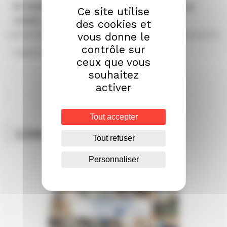
En savoir plus
:
Consultez le communiqué de
Ce site utilise
presse…
des cookies et
vous donne le
contrôle sur
Publié le 31/01/2025
ceux que vous
souhaitez
activer
Tout accepter
Lire aussi :
Tout refuser
Personnaliser