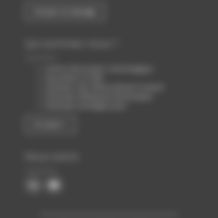
Envoyer un message
Qui sommes-nous ?
Centre d’Innovation Technologique
Association loi 1901
Animateur des filières Biotech & Santé
Partenaire d’Atlanpole Biotherapies
Partenaire de Biogenouest
En savoir +
Nous suivre