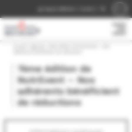
Panneau de gestion des cookies
Espace adhérent
Contact
Accueil
»
Agenda
»
7ème édition de NutrEvent – Nos
adhérents bénéficient de réductions
7ème édition de
NutrEvent – Nos
adhérents bénéficient
de réductions