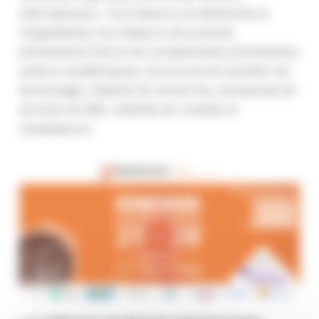
internationaux : fournisseurs et distributeurs
d’ingrédients, fournisseurs de produits
alimentaires finis et de compléments alimentaires,
acteurs académiques, structures de transfert de
technologie, instituts de recherche, entreprises de
services de R&D, cabinets de conseils et
investisseurs.