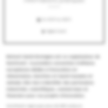
Informations pratiques
Du 25/01 au 28/01
Digital Event
Biotech Santé Bretagne est co-organisateur de
NutrEvent : la première convention d’affaires
européenne dédiée à l’innovation en
Alimentation, Nutrition et Santé humaine et
animale. Elle vise à identifier des partenaires
industriels, scientifiques, commerciaux et
financiers pour vos projets d’innovation.
NutrEvent regroupe plus de 650 acteurs