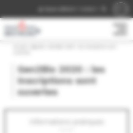
Panneau de gestion des cookies
Espace adhérent
Contact
Accueil
»
Agenda
»
Gen2Bio 2020 : les inscriptions sont
ouvertes
Gen2Bio 2020 : les
inscriptions sont
ouvertes
Informations pratiques