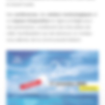
le Grand Ouest.
Des
conférences
, des
ateliers technologiques
et
un
espace d’exposition
en ligne privilégié pour
nos partenaires, constituent les trois piliers de
cette manifestation qui est devenue un rendez-
vous attendu de la communauté biotech.