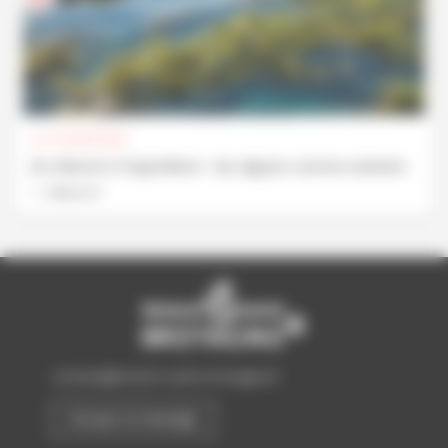
Le 07/09/2026
Du littoral à l’ingrédient : les algues comme solution
Découvrir
contact@biotech-sante-bretagne.fr
Envoyer un message