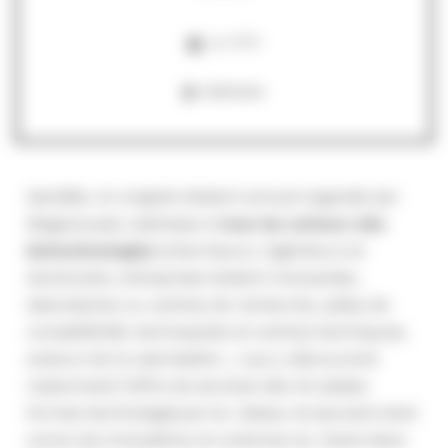
Le 17/11
Webinaire
Gen2Bio, le congrès biotech annuel organisé par
Biogenouest, s’adresse à
tous les acteurs des
biotechnologies
(chercheurs, ingénieurs et
doctorants, entreprises biotech innovantes,
laboratoires ou centres de recherche, pôles de
compétitivité, technopoles et centres techniques,
acteurs de la valorisation…) qui y découvrent
notamment l’offre de services des 34 plates-
formes technologiques du réseau et peuvent ainsi
suivre les innovations en sciences du vivant dans