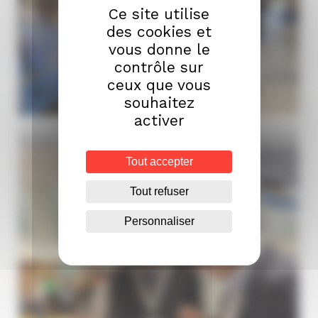
Ce site utilise
des cookies et
vous donne le
contrôle sur
ceux que vous
souhaitez
activer
Kinequantum
H’ability
Tout accepter
Tout refuser
Personnaliser