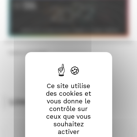
Publié le 11/01/2022
Ce site utilise
des cookies et
Lire aussi :
vous donne le
contrôle sur
ceux que vous
souhaitez
activer