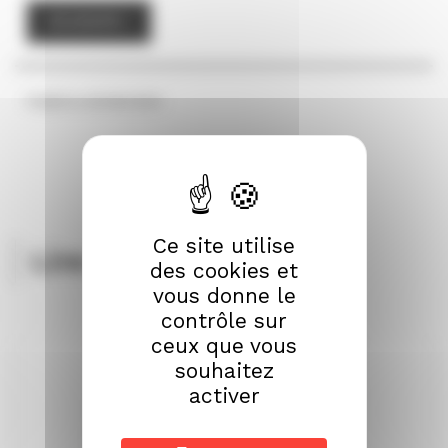
EN SAVOIR +
Publié le 20/06/2024
Ce site utilise
Lire aussi :
des cookies et
vous donne le
contrôle sur
ceux que vous
souhaitez
activer