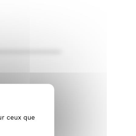
sur ceux que