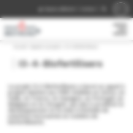
Panneau de gestion des cookies
Espace adhérent
Contact
Accueil
»
Appels à projets
»
I3-4-Biofertilisers
I3-4-Biofertilisers
Le projet I3-4 Biofertilizers a lancé un appel à
projets destiné aux PME établies en Grèce, en
Italie, en France, en Espagne, au Portugal, en
Belgique et en Hongrie, qui vise à accélérer le
développement et la mise à l’échelle de
solutions innovantes en matière de
biofertilisants.