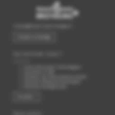
contact@biotech-sante-bretagne.fr
Envoyer un message
Qui sommes-nous ?
Centre d’Innovation Technologique
Association loi 1901
Animateur des filières Biotech & Santé
Partenaire d’Atlanpole Biotherapies
Partenaire de Biogenouest
En savoir +
Nous suivre