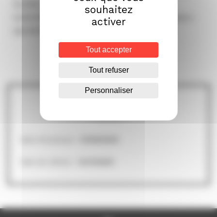
faciliter la mise sur le marché de leurs
souhaitez
biofertilisants et renforcer les chaînes de valeur
activer
agroalimentaires durables en Europe.
Tout accepter
En savoir +
Tout refuser
Personnaliser
En quelques mots
Date d’ouverture :
01/09/2025
Date de clôture :
14/11/2025