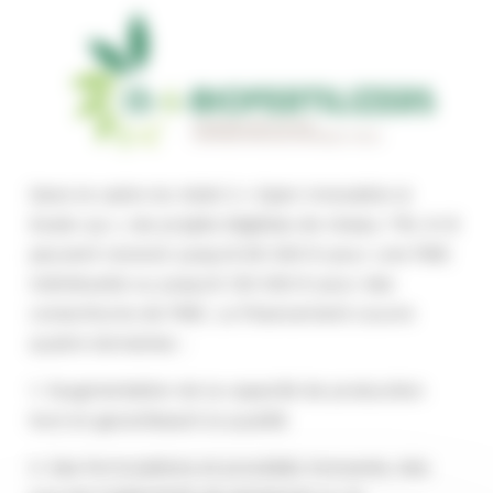
Dans le cadre du Volet 2 « Open Innovation &
Scale-up », les projets éligibles de niveau TRL 6–8
peuvent recevoir jusqu’à 60 000 € pour une PME
individuelle ou jusqu’à 120 000 € pour des
consortiums de PME. Le financement couvre
quatre domaines :
1. l’augmentation de la capacité de production
tout en garantissant la qualité
2. Des formulations et procédés innovants, tels