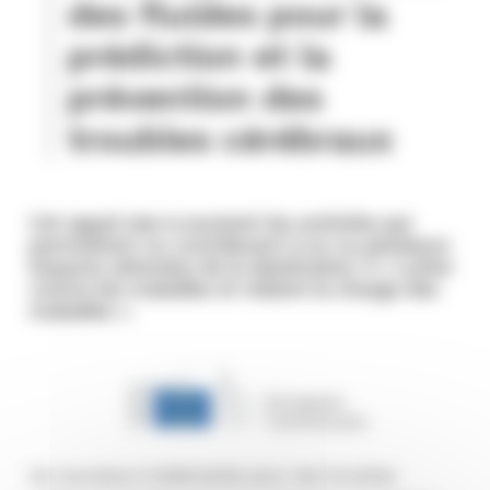
des fluides pour la
prédiction et la
prévention des
troubles cérébraux
Cet appel vise à soutenir les activités qui
permettent ou contribuent à un ou plusieurs
impacts attendus de la destination 3 « Lutter
contre les maladies et réduire la charge des
maladies ».
De nouveaux traitements pour les troubles