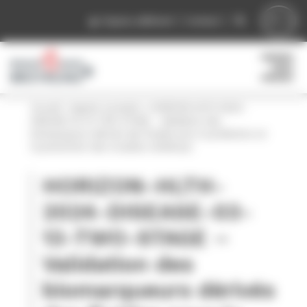
Panneau de gestion des cookies
Espace adhérent
Contact
Accueil
»
Appels à projets
»
HORIZON-HLTH-2024-
DISEASE-03-13-TWO-STAGE – Validation des
biomarqueurs dérivés des fluides pour la prédiction et
la prévention des troubles cérébraux
HORIZON-HLTH-
2024-DISEASE-03-
13-TWO-STAGE –
Validation des
biomarqueurs dérivés