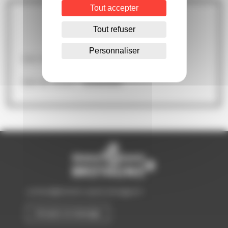
Tout accepter
En quelques mots
Tout refuser
Personnaliser
Date d’ouverture :
26/04/2023
Date de clôture :
19/09/2023
contact@biotech-sante-bretagne.fr
Envoyer un message