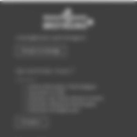
contact@biotech-sante-bretagne.fr
Envoyer un message
Qui sommes-nous ?
Centre d’Innovation Technologique
Association loi 1901
Animateur des filières Biotech & Santé
Partenaire d’Atlanpole Biotherapies
Partenaire de Biogenouest
En savoir +