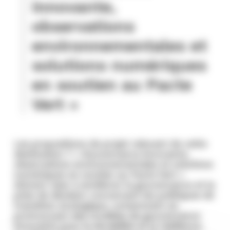
innovante,
observations
environnementales et
solutions numériques
en soutien au Pacte
Vert »
Les propositions de projet relevant de cette
destination 7 « Gouvernance innovante,
observations environnementales et solutions
numériques en soutien au Pacte Vert »
doivent viser à améliorer la gouvernance et la
prise de décision concernant les politiques de
transition écologique, notamment en
promouvant des modèles de gouvernance
innovants pour la durabilité et la résilience,