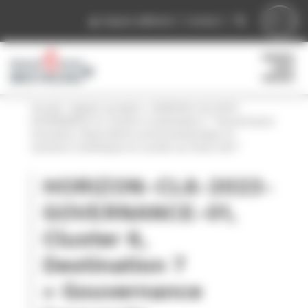
Panneau de gestion des cookies
Espace adhérent
Contact
Accueil
»
Appels à projets
»
HORIZON-CL6-2023-
GOVERNANCE-01, Cluster 6, Destination 7 “Gouvernance
innovante, observations environnementales et
solutions numériques en soutien au Pacte Vert”
HORIZON-CL6-2023-
GOVERNANCE-01,
Cluster 6,
Destination 7
« Gouvernance