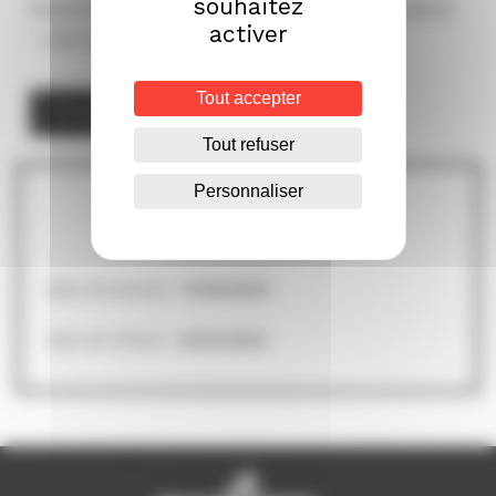
souhaitez
financement total pouvant aller jusqu’à 60 000 €
activer
– 400 000 € par entreprise.
Tout accepter
En savoir plus
Tout refuser
Personnaliser
En quelques mots
Date d’ouverture :
01/02/2024
Date de clôture :
10/04/2024