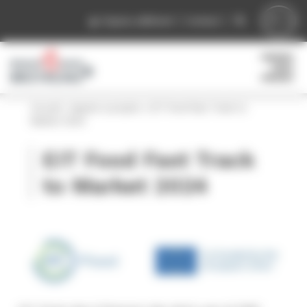
Panneau de gestion des cookies
Espace adhérent
Contact
Accueil
»
Appels à projets
»
EIT Food Fast Track to
Market 2024
EIT Food Fast Track
to Market 2024