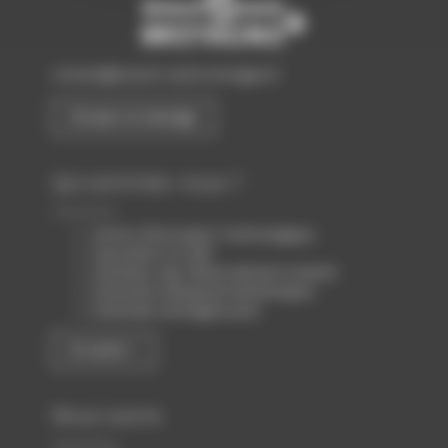
contact@biotech-sante-bretagne.fr
Envoyer un message
Qui sommes-nous ?
Centre d’Innovation Technologique
Association loi 1901
Animateur des filières Biotech & Santé
Partenaire d’Atlanpole Biotherapies
Partenaire de Biogenouest
En savoir +
Nous suivre