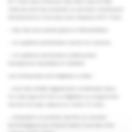
EIT Food vise à financer des start-ups et PME
matures dont les produits ou services contribuent
directement à l’une des trois missions d’EIT Food :
– Des vies plus saines grâce à l’alimentation
– Un système alimentaire neutre en carbone
– Un système alimentaire entièrement
transparent, équitable et résilient
Les entreprises sont éligibles si elles :
– sont des entités légalement constituées dans
l’un des pays de l’UE ou éligibles au programme
Horizon Europe, depuis au moins 12 mois ;
– proposent un produit, service ou solution
technologique qui s’inscrit dans l’une des trois