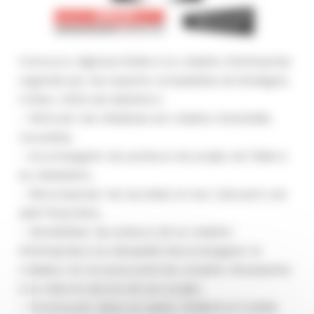
Concours régional d’aide à la création d’entreprise
organisé par les experts-comptables de Bretagne,
Cré’acc 2022 est destiné à :
– Stimuler les initiatives de création d’activités
nouvelles,
– Accompagner les porteurs de projet, de l’idée à
sa réalisation,
– Récompenser les lauréats en leur allouant une
aide financière,
– Sensibiliser les acteurs de la création
d’entreprise à la nécessité d’accompagner le
créateur en lui procurant les conseils nécessaires
à la mise en œuvre de son projet,
– Promouvoir, dans ce cadre, l’intérêt et l’utilité