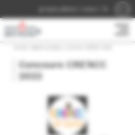
Panneau de gestion des cookies
Espace adhérent
Contact
Accueil
»
Appels à projets
»
Concours CRE’ACC 2022
Concours CRE’ACC
2022