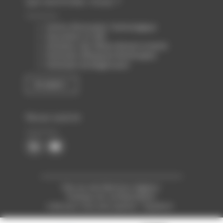
Qui sommes-nous ?
Centre d’Innovation Technologique
Association loi 1901
Animateur des filières Biotech & Santé
Partenaire d’Atlanpole Biotherapies
Partenaire de Biogenouest
En savoir +
Nous suivre
Plan du site
Mentions légales
Politique de confidentialité
Créé pour vous avec passion : Voyelle.fr