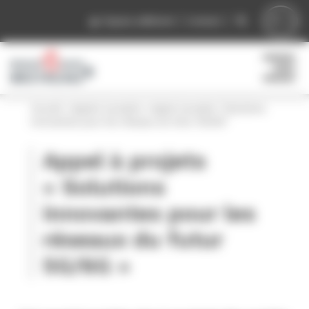
Panneau de gestion des cookies
Espace adhérent
Contact
Accueil
»
Appels à projets
»
Appel à projets “Solutions
innovantes pour les réseaux du futur 5G/6G”
Appel à projets
« Solutions
innovantes pour les
réseaux du futur
5G/6G »