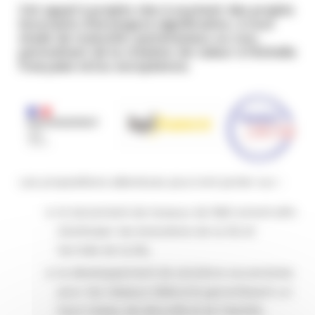
Cet appel à projets vise à soutenir des projets
innovants d’envergure significative, à tout
stade de maturité, partenariaux ou non,
permettant de la création de valeur à l’échelle
française et/ou européenne.
Les propositions attendues pourront porter sur :
le lancement de travaux de R&D amont afin
d’anticiper les évolutions de la 5G et
l’arrivée de la 6G,
le développement de solutions souveraines
pour les réseaux télécoms garantissant un
haut niveau de sécurité et de fiabilité,