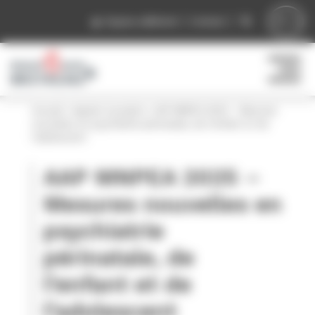
Panneau de gestion des cookies
Espace adhérent
Contact
Accueil
»
Appels à projets
»
AAP MNPEA 2025 – Mesures
nouvelles en psychiatrie périnatale, de l’enfant et de
l’adolescent
AAP MNPEA 2025 –
Mesures nouvelles en
psychiatrie
périnatale, de
l’enfant et de
l’adolescent