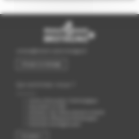
contact@biotech-sante-bretagne.fr
Envoyer un message
Qui sommes-nous ?
Centre d’Innovation Technologique
Association loi 1901
Animateur des filières Biotech & Santé
Partenaire d’Atlanpole Biotherapies
Partenaire de Biogenouest
En savoir +