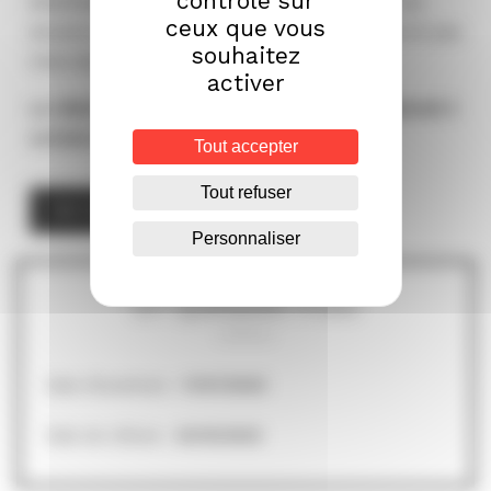
contrôle sur
établissements qui n’en disposeraient pas. Les
ceux que vous
dossiers transmis via un autre mode ne seront pas
souhaitez
instruits.
activer
Le délai de dépôt des dossiers est le vendredi 3
octobre 2025 à 23h59.
Tout accepter
Tout refuser
Voir l’avis d’appel à projets
Personnaliser
En quelques mots
Date d’ouverture :
17/07/2025
Date de clôture :
03/10/2025