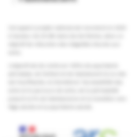
Cet appel à projets national est reconduit en 2025
à hauteur de 25 M€ dans les territoires, dans un
objectif de réduction des inégalités d’accès aux
soins.
L’objectif est de renforcer l’offre de psychiatrie
périnatale, de l’enfant et de l’adolescent là où elle
est insuffisante, et d’améliorer l’accessibilité des
soins et le parcours de soins, de la périnatalité
jusqu’à la fin de l’adolescence et la transition vers
l’âge adulte et la psychiatrie adulte.